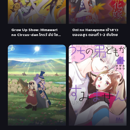
Grow Up Show: Himawari
Oni no Hanayome เจ้าสาว
no Circus-dan โกรว์ อัป โชว์:
ของอสูร ตอนที่ 1-2 ซับไทย
ฮิมาวาริ โนะ ซากาซุ-ดัน ตอนที่
1-2 ซับไทย