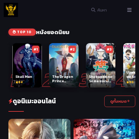
หนังยอดนิยม
TOP 10
#1
#2
#3
1
2
3
4
Uzaki-
Skull Man
The Dragon
Shokugeki no
wa Asob
Prince
Soma ยอดนัก
84
90
Season2 เจ้า
ปรุงโซมะ
ชายมังกร
(ภาค2)
ภาค2 ตอนที่ 1-
9 ซับไทย
ดูอนิเมะออนไลน์
ดูทั้งหมด