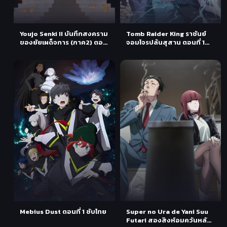
Youjo Senki II บันทึกสงคราม
Tomb Raider King ราชันย์
ของยัยเผด็จการ (ภาค2) ตอน
จอมโจรปล้นสุสาน ตอนที่ 1
ที่ 1 ซับไทย
ซับไทย
Mebius Dust ตอนที่ 1 ซับไทย
Super no Ura de Yani Suu
Futari สองสิงห์อมควันหลัง