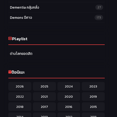
Dementia คลุ้มคลั่ง
27
Demons ปีศาจ
173
Drama ดราม่า
174
Ecchi หื่น
Playlist
58
Family ครอบครัว
277
ต่างโลกยอดฮิต
Fantasy แฟนตาซี
203
Game เกม
42
ปีอนิเมะ
Harem ฮาเร็ม
60
2026
2025
2024
2023
Hentai ลามก
42
2022
2021
2020
2019
Historical ประวัติศาสตร์
43
2018
2017
2016
2015
Horror หลอน
31
2014
2013
2012
2011