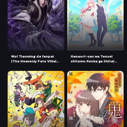
Wo! Tianming da fanpai
Hanaori-san wa Tensei
(The Heavenly Fate Villain)
shitemo Kenka ga Shitai
ชะตาลิขิตให้เป็นตัวร้าย ตอนที่
คุณฮานาโอริ เกิดใหม่ครั้งนี้ก็
1-3 ซับไทย
ขอมีเรื่อง ตอนที่ 1 ซับไทย