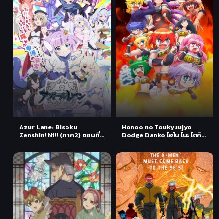
Azur Lane: Bisoku
Honoo no Toukyuujyo
Zenshin! Ni!! (ภาค2) ตอนที่ 1
Dodge Danko โฮโน โนะ โตคิว
ซับไทย
จิ: ดอดจ์ ดันเป ตอนที่ 1 ซับไทย