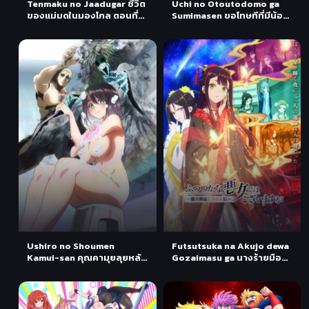
Tenmaku no Jaadugar ชีวิต
Uchi no Otoutodomo ga
ของแม่มดในมองโกล ตอนที่
Sumimasen ขอโทษทีที่มีน้อง
1-3 ซับไทย
ชายจอมป่วน ตอนที่ 1-2 ซับ
ไทย
Ushiro no Shoumen
Futsutsuka na Akujo dewa
Kamui-san คุณคามุยลุยหลัง
Gozaimasu ga นางร้ายมือ
ผี ตอนที่ 1 ซับไทย
ใหม่ เป็นกำลังใจให้ด้วยนะเจ้า
คะ ตอนที่ 1 ซับไทย