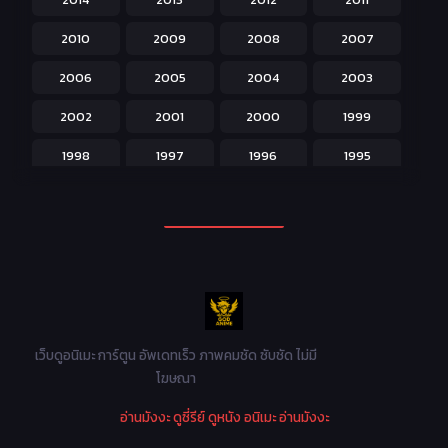
Isekai ต่างโลก
208
2010
2009
2008
2007
Josei สำหรับผู้หญิง
23
2006
2005
2004
2003
Kids สำหรับเด็ก
227
2002
2001
2000
1999
Magic เวทย์มนต์
108
1998
1997
1996
1995
Martial Arts ศิลปะการต่อสู้
38
1994
1993
1992
1991
Mecha หุ่นยนต์
176
1990
1989
1988
1987
Military ทหาร
47
1986
1985
1984
1983
Music เพลง
31
1982
1981
1980
1979
Mystery ลึกลับ
90
1978
1977
1976
1975
เว็บดูอนิเมะ การ์ตูน อัพเดทเร็ว ภาพคมชัด ซับชัด ไม่มี
Parody ล้อเลียน
13
โฆษณา
1974
1973
1972
1971
Police ตำรวจ
27
อ่านมังงะ
ดูซี่รีย์
ดูหนัง
อนิเมะ
อ่านมังงะ
1970
1969
1968
1967
Psychological จิตวิทยา
47