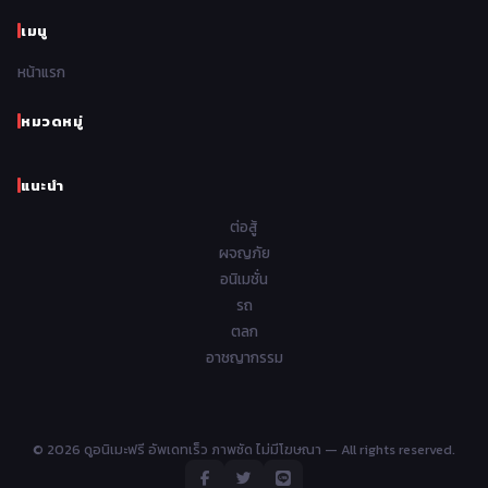
1966
1965
1964
1963
เมนู
Romance โรแมนติก
441
1962
1961
1960
1959
หน้าแรก
Samurai ซามูไร
26
1958
1957
1956
1955
School โรงเรียน
434
หมวดหมู่
1954
1953
1952
1951
Sci-Fi วิทยาศาสตร์
79
แนะนำ
1950
1949
1948
Seinen วัยรุ่น
785
ต่อสู้
Short เรื่องสั้น
48
ผจญภัย
อนิเมชั่น
Shoujo สาวน้อย
485
รถ
Shoujo Ai ยูริ
ตลก
5
อาชญากรรม
Shounen เด็กผู้ชาย
340
Shounen Ai ชายxชาย
17
© 2026 ดูอนิเมะฟรี อัพเดทเร็ว ภาพชัด ไม่มีโฆษณา — All rights reserved.
Slice of Life ชีวิตประจำวัน
408