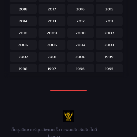
2018
2017
2016
2015
Horror หลอน
31
2014
2013
2012
2011
Isekai ต่างโลก
208
2010
2009
2008
2007
Josei สำหรับผู้หญิง
23
2006
2005
2004
2003
Kids สำหรับเด็ก
227
2002
2001
2000
1999
Magic เวทย์มนต์
108
1998
1997
1996
1995
Martial Arts ศิลปะการต่อสู้
38
1994
1993
1992
1991
Mecha หุ่นยนต์
176
1990
1989
1988
1987
Military ทหาร
47
1986
1985
1984
1983
Music เพลง
31
1982
1981
1980
1979
Mystery ลึกลับ
90
1978
1977
1976
1975
เว็บดูอนิเมะ การ์ตูน อัพเดทเร็ว ภาพคมชัด ซับชัด ไม่มี
Parody ล้อเลียน
13
โฆษณา