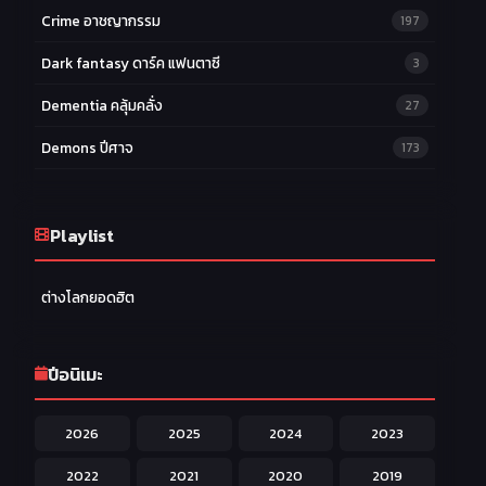
Crime อาชญากรรม
197
Dark fantasy ดาร์ค แฟนตาซี
3
Dementia คลุ้มคลั่ง
27
Demons ปีศาจ
173
Drama ดราม่า
174
Ecchi หื่น
Playlist
58
Family ครอบครัว
277
ต่างโลกยอดฮิต
Fantasy แฟนตาซี
203
Game เกม
42
ปีอนิเมะ
Harem ฮาเร็ม
60
2026
2025
2024
2023
Hentai ลามก
42
2022
2021
2020
2019
Historical ประวัติศาสตร์
43