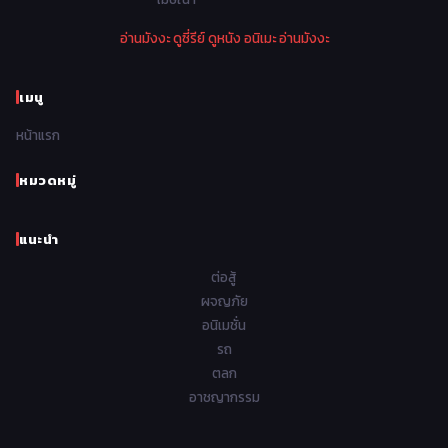
1974
1973
1972
1971
Police ตำรวจ
27
อ่านมังงะ
ดูซี่รีย์
ดูหนัง
อนิเมะ
อ่านมังงะ
1970
1969
1968
1967
Psychological จิตวิทยา
47
1966
1965
1964
1963
เมนู
Romance โรแมนติก
441
1962
1961
1960
1959
หน้าแรก
Samurai ซามูไร
26
1958
1957
1956
1955
School โรงเรียน
434
หมวดหมู่
1954
1953
1952
1951
Sci-Fi วิทยาศาสตร์
79
แนะนำ
1950
1949
1948
Seinen วัยรุ่น
785
ต่อสู้
Short เรื่องสั้น
48
ผจญภัย
อนิเมชั่น
Shoujo สาวน้อย
485
รถ
Shoujo Ai ยูริ
ตลก
5
อาชญากรรม
Shounen เด็กผู้ชาย
340