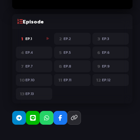
Episode
1
2
3
EP.1
EP.2
EP.3
4
5
6
EP.4
EP.5
EP.6
7
8
9
EP.7
EP.8
EP.9
10
11
12
EP.10
EP.11
EP.12
13
EP.13