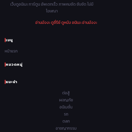
1978
1977
1976
1975
เว็บดูอนิเมะ การ์ตูน อัพเดทเร็ว ภาพคมชัด ซับชัด ไม่มี
Parody ล้อเลียน
13
โฆษณา
1974
1973
1972
1971
Police ตำรวจ
27
อ่านมังงะ
ดูซี่รีย์
ดูหนัง
อนิเมะ
อ่านมังงะ
1970
1969
1968
1967
Psychological จิตวิทยา
47
1966
1965
1964
1963
เมนู
Romance โรแมนติก
441
1962
1961
1960
1959
หน้าแรก
Samurai ซามูไร
26
1958
1957
1956
1955
School โรงเรียน
434
หมวดหมู่
1954
1953
1952
1951
Sci-Fi วิทยาศาสตร์
79
แนะนำ
1950
1949
1948
Seinen วัยรุ่น
785
ต่อสู้
Short เรื่องสั้น
48
ผจญภัย
อนิเมชั่น
Shoujo สาวน้อย
485
รถ
Shoujo Ai ยูริ
ตลก
5
อาชญากรรม