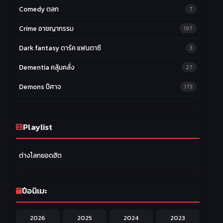
Comedy ตลก
7
Crime อาชญากรรม
197
Dark fantasy ดาร์ค แฟนตาซี
3
Dementia คลุ้มคลั่ง
27
Demons ปีศาจ
173
Drama ดราม่า
174
Ecchi หื่น
Playlist
58
Family ครอบครัว
277
ต่างโลกยอดฮิต
Fantasy แฟนตาซี
203
Game เกม
42
ปีอนิเมะ
Harem ฮาเร็ม
60
2026
2025
2024
2023
Hentai ลามก
42