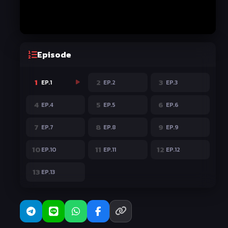
Episode
1
2
3
EP.1
EP.2
EP.3
4
5
6
EP.4
EP.5
EP.6
7
8
9
EP.7
EP.8
EP.9
10
11
12
EP.10
EP.11
EP.12
13
EP.13