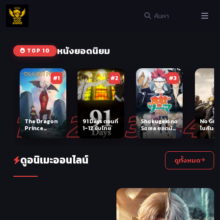
หนังยอดนิยม
TOP 10
#1
#2
#3
1
2
3
4
The Dragon
91 Days ตอนที่
Shokugeki no
No Gun
Prince
1-12 ซับไทย
Soma ยอดนัก
โนกันส์ไ
Season2 เจ้า
ปรุงโซมะ
ตอนที่ 1
ชายมังกร
(ภาค2)
ไทย
ภาค2 ตอนที่ 1-
9 ซับไทย
ดูอนิเมะออนไลน์
ดูทั้งหมด