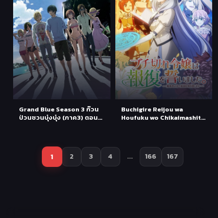
Grand Blue Season 3 ก๊วน
Buchigire Reijou wa
ป่วนชวนบุ๋งบุ๋ง (ภาค3) ตอนที่
Houfuku wo Chikaimashita
1 ซับไทย
ตอนที่ 1 ซับไทย
1
2
3
4
...
166
167