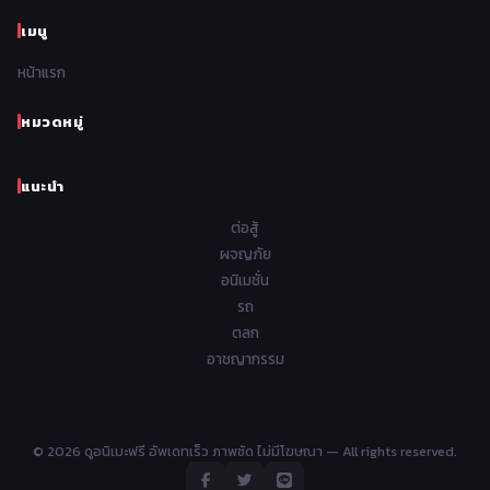
1966
1965
1964
1963
เมนู
Romance โรแมนติก
441
1962
1961
1960
1959
หน้าแรก
Samurai ซามูไร
26
1958
1957
1956
1955
School โรงเรียน
434
หมวดหมู่
1954
1953
1952
1951
Sci-Fi วิทยาศาสตร์
79
แนะนำ
1950
1949
1948
Seinen วัยรุ่น
785
ต่อสู้
Short เรื่องสั้น
48
ผจญภัย
อนิเมชั่น
Shoujo สาวน้อย
485
รถ
Shoujo Ai ยูริ
ตลก
5
อาชญากรรม
Shounen เด็กผู้ชาย
340
Shounen Ai ชายxชาย
17
© 2026 ดูอนิเมะฟรี อัพเดทเร็ว ภาพชัด ไม่มีโฆษณา — All rights reserved.
Slice of Life ชีวิตประจำวัน
408