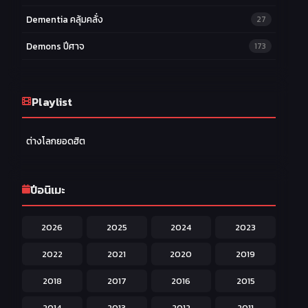
Dementia คลุ้มคลั่ง
27
Demons ปีศาจ
173
Drama ดราม่า
174
Ecchi หื่น
Playlist
58
Family ครอบครัว
277
ต่างโลกยอดฮิต
Fantasy แฟนตาซี
203
Game เกม
42
ปีอนิเมะ
Harem ฮาเร็ม
60
2026
2025
2024
2023
Hentai ลามก
42
2022
2021
2020
2019
Historical ประวัติศาสตร์
43
2018
2017
2016
2015
Horror หลอน
31
2014
2013
2012
2011