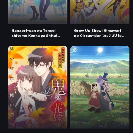
Hanaori-san wa Tensei
Grow Up Show: Himawari
shitemo Kenka ga Shitai
no Circus-dan โกรว์ อัป โชว์:
คุณฮานาโอริ เกิดใหม่ครั้งนี้ก็
ฮิมาวาริ โนะ ซากาซุ-ดัน ตอนที่
ขอมีเรื่อง ตอนที่ 1 ซับไทย
1-2 ซับไทย