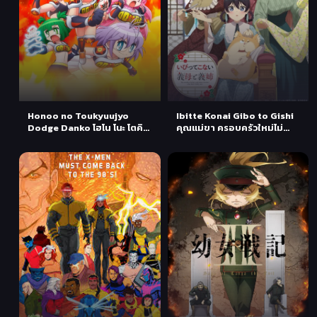
Honoo no Toukyuujyo
Ibitte Konai Gibo to Gishi
Dodge Danko โฮโน โนะ โตคิว
คุณแม่ขา ครอบครัวใหม่ไม่
จิ: ดอดจ์ ดันเป ตอนที่ 1 ซับไทย
รังแกหนู ตอนที่ 1 ซับไทย