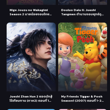
Nige Jouzu no Wakagimi
Douluo Dalu II: Jueshi
Season 2 นายน้อยจอมโกย
Tangmen ตำนานจอมยุทธ์ภูต
ก้าวสู่เส้นทางแห่งวีรบุรุษ
ถังซาน 2: สำนักถังเลิศภพจบ
(ภาค2) ตอนที่ 1 ซับไทย
แดน ตอนที่ 1-60 ซับไทย
Jueshi Zhan Hun 2 ยอดนักสู้
My Friends Tigger & Pooh
ไร้เทียมทาน (ภาค2) ตอนที่ 1-
Season1 (2007) ตอนที่ 1-26
6 ซับไทย
พากย์ไทย