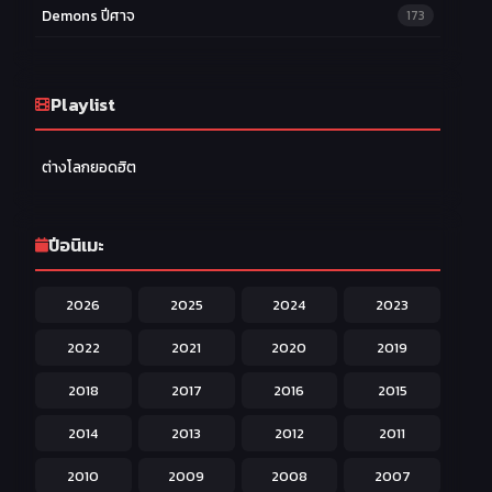
Demons ปีศาจ
173
Drama ดราม่า
174
Ecchi หื่น
Playlist
58
Family ครอบครัว
277
ต่างโลกยอดฮิต
Fantasy แฟนตาซี
203
Game เกม
42
ปีอนิเมะ
Harem ฮาเร็ม
60
2026
2025
2024
2023
Hentai ลามก
42
2022
2021
2020
2019
Historical ประวัติศาสตร์
43
2018
2017
2016
2015
Horror หลอน
31
2014
2013
2012
2011
Isekai ต่างโลก
208
2010
2009
2008
2007
Josei สำหรับผู้หญิง
23