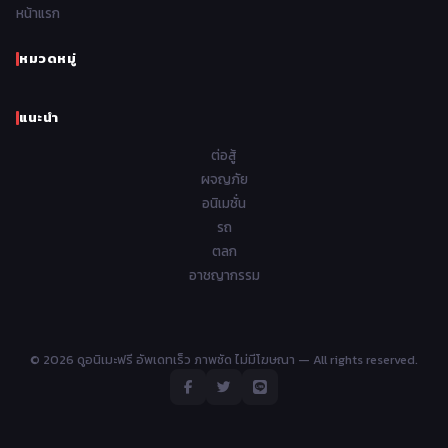
1962
1961
1960
1959
หน้าแรก
Samurai ซามูไร
26
1958
1957
1956
1955
School โรงเรียน
434
หมวดหมู่
1954
1953
1952
1951
Sci-Fi วิทยาศาสตร์
79
แนะนำ
1950
1949
1948
Seinen วัยรุ่น
785
ต่อสู้
Short เรื่องสั้น
48
ผจญภัย
อนิเมชั่น
Shoujo สาวน้อย
485
รถ
Shoujo Ai ยูริ
ตลก
5
อาชญากรรม
Shounen เด็กผู้ชาย
340
Shounen Ai ชายxชาย
17
© 2026 ดูอนิเมะฟรี อัพเดทเร็ว ภาพชัด ไม่มีโฆษณา — All rights reserved.
Slice of Life ชีวิตประจำวัน
408
Space อวกาศ
101
Sports กีฬา
195