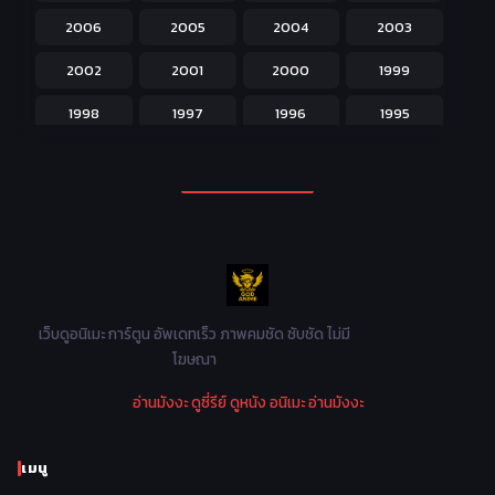
2006
2005
2004
2003
Kids สำหรับเด็ก
227
2002
2001
2000
1999
Magic เวทย์มนต์
108
1998
1997
1996
1995
Martial Arts ศิลปะการต่อสู้
38
1994
1993
1992
1991
Mecha หุ่นยนต์
176
1990
1989
1988
1987
Military ทหาร
47
1986
1985
1984
1983
Music เพลง
31
1982
1981
1980
1979
Mystery ลึกลับ
90
1978
1977
1976
1975
เว็บดูอนิเมะ การ์ตูน อัพเดทเร็ว ภาพคมชัด ซับชัด ไม่มี
Parody ล้อเลียน
13
โฆษณา
1974
1973
1972
1971
Police ตำรวจ
27
อ่านมังงะ
ดูซี่รีย์
ดูหนัง
อนิเมะ
อ่านมังงะ
1970
1969
1968
1967
Psychological จิตวิทยา
47
1966
1965
1964
1963
เมนู
Romance โรแมนติก
441