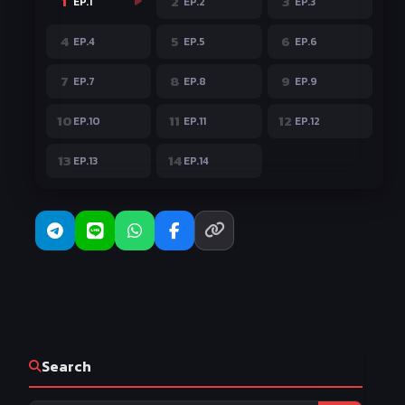
1
2
3
EP.1
EP.2
EP.3
4
5
6
EP.4
EP.5
EP.6
7
8
9
EP.7
EP.8
EP.9
10
11
12
EP.10
EP.11
EP.12
13
14
EP.13
EP.14
Search