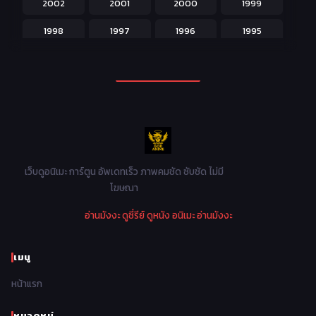
2002
2001
2000
1999
Magic เวทย์มนต์
108
1998
1997
1996
1995
Martial Arts ศิลปะการต่อสู้
38
1994
1993
1992
1991
Mecha หุ่นยนต์
176
1990
1989
1988
1987
Military ทหาร
47
1986
1985
1984
1983
Music เพลง
31
1982
1981
1980
1979
Mystery ลึกลับ
90
1978
1977
1976
1975
เว็บดูอนิเมะ การ์ตูน อัพเดทเร็ว ภาพคมชัด ซับชัด ไม่มี
Parody ล้อเลียน
13
โฆษณา
1974
1973
1972
1971
Police ตำรวจ
27
อ่านมังงะ
ดูซี่รีย์
ดูหนัง
อนิเมะ
อ่านมังงะ
1970
1969
1968
1967
Psychological จิตวิทยา
47
1966
1965
1964
1963
เมนู
Romance โรแมนติก
441
1962
1961
1960
1959
หน้าแรก
Samurai ซามูไร
26
1958
1957
1956
1955
School โรงเรียน
434
หมวดหมู่