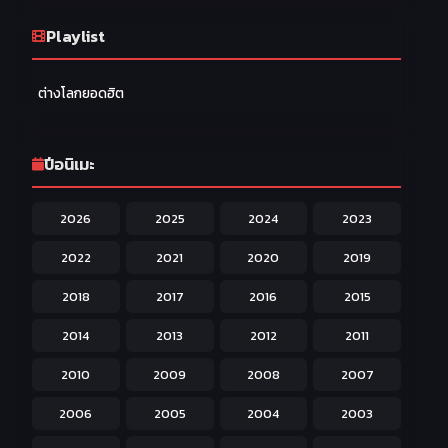
Ecchi หื่น
Playlist
58
Family ครอบครัว
277
ต่างโลกยอดฮิต
Fantasy แฟนตาซี
203
Game เกม
42
ปีอนิเมะ
Harem ฮาเร็ม
60
2026
2025
2024
2023
Hentai ลามก
42
2022
2021
2020
2019
Historical ประวัติศาสตร์
43
2018
2017
2016
2015
Horror หลอน
31
2014
2013
2012
2011
Isekai ต่างโลก
208
2010
2009
2008
2007
Josei สำหรับผู้หญิง
23
2006
2005
2004
2003
Kids สำหรับเด็ก
227