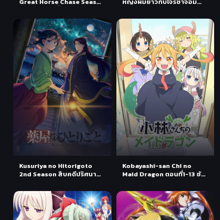
Great Horse Chase Season
หญิงผมยาวกับโจรซ่าจอม
2 ปริศนาบาร์บี้ ไล่ล่าตามหาม้า
แสบ ภาค 1 ตอนที่ 1-25 พากย์
ภาค 2 ตอนที่ 1-8 พากย์ไทย
ไทย
Kusuriya no Hitorigoto
Kobayashi-san Chi no
2nd Season สืบคดีปริศนา
Maid Dragon ตอนที่1-13 ซับ
หมอยาตำรับโคมแดง ภาค2
ไทย
ตอนที่ 1 ซับไทย