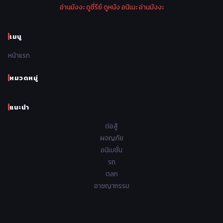
อ่านมังงะ
ดูซี่รีย์
ดูหนัง
อนิเมะ
อ่านมังงะ
1970
1969
1968
1967
Psychological จิตวิทยา
46
1966
1965
1964
1963
เมนู
Romance โรแมนติก
442
1962
1961
1960
1959
หน้าแรก
Samurai ซามูไร
26
1958
1957
1956
1955
School โรงเรียน
434
หมวดหมู่
1954
1953
1952
1951
Sci-Fi วิทยาศาสตร์
80
แนะนำ
1950
1949
1948
Seinen วัยรุ่น
785
ต่อสู้
Short เรื่องสั้น
48
ผจญภัย
อนิเมชั่น
Shoujo สาวน้อย
487
รถ
Shoujo Ai ยูริ
ตลก
5
อาชญากรรม
Shounen เด็กผู้ชาย
340
Shounen Ai ชายxชาย
17