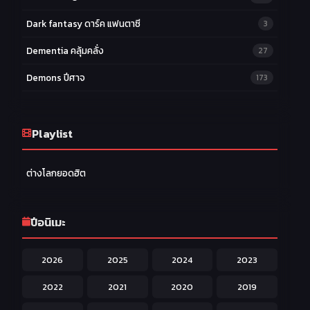
Dark fantasy ดาร์ค แฟนตาซี
3
Dementia คลุ้มคลั่ง
27
Demons ปีศาจ
173
Drama ดราม่า
174
Ecchi หื่น
Playlist
58
Family ครอบครัว
277
ต่างโลกยอดฮิต
Fantasy แฟนตาซี
203
Game เกม
42
ปีอนิเมะ
Harem ฮาเร็ม
60
2026
2025
2024
2023
Hentai ลามก
42
2022
2021
2020
2019
Historical ประวัติศาสตร์
43