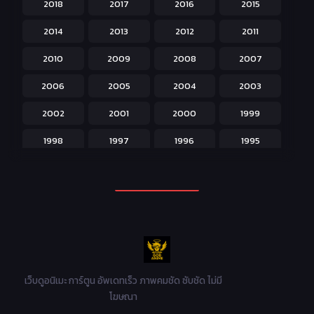
2018
2017
2016
2015
Horror หลอน
31
2014
2013
2012
2011
Isekai ต่างโลก
208
2010
2009
2008
2007
Josei สำหรับผู้หญิง
23
2006
2005
2004
2003
Kids สำหรับเด็ก
227
2002
2001
2000
1999
Magic เวทย์มนต์
108
1998
1997
1996
1995
Martial Arts ศิลปะการต่อสู้
38
1994
1993
1992
1991
Mecha หุ่นยนต์
176
1990
1989
1988
1987
Military ทหาร
47
1986
1985
1984
1983
Music เพลง
31
1982
1981
1980
1979
Mystery ลึกลับ
90
1978
1977
1976
1975
เว็บดูอนิเมะ การ์ตูน อัพเดทเร็ว ภาพคมชัด ซับชัด ไม่มี
Parody ล้อเลียน
13
โฆษณา
1974
1973
1972
1971
Police ตำรวจ
27