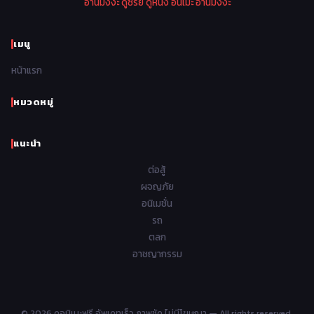
อ่านมังงะ
ดูซี่รีย์
ดูหนัง
อนิเมะ
อ่านมังงะ
1970
1969
1968
1967
Psychological จิตวิทยา
47
1966
1965
1964
1963
เมนู
Romance โรแมนติก
441
1962
1961
1960
1959
หน้าแรก
Samurai ซามูไร
26
1958
1957
1956
1955
School โรงเรียน
434
หมวดหมู่
1954
1953
1952
1951
Sci-Fi วิทยาศาสตร์
79
แนะนำ
1950
1949
1948
Seinen วัยรุ่น
785
ต่อสู้
Short เรื่องสั้น
48
ผจญภัย
อนิเมชั่น
Shoujo สาวน้อย
485
รถ
Shoujo Ai ยูริ
ตลก
5
อาชญากรรม
Shounen เด็กผู้ชาย
340
Shounen Ai ชายxชาย
17
© 2026 ดูอนิเมะฟรี อัพเดทเร็ว ภาพชัด ไม่มีโฆษณา — All rights reserved.