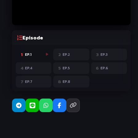
Episode
1
2
3
EP.1
EP.2
EP.3
4
5
6
EP.4
EP.5
EP.6
7
8
EP.7
EP.8