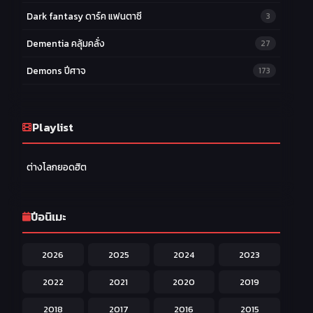
Dark fantasy ดาร์ค แฟนตาซี
3
Dementia คลุ้มคลั่ง
27
Demons ปีศาจ
173
Drama ดราม่า
174
Ecchi หื่น
Playlist
58
Family ครอบครัว
277
ต่างโลกยอดฮิต
Fantasy แฟนตาซี
203
Game เกม
42
ปีอนิเมะ
Harem ฮาเร็ม
60
2026
2025
2024
2023
Hentai ลามก
42
2022
2021
2020
2019
Historical ประวัติศาสตร์
43
2018
2017
2016
2015