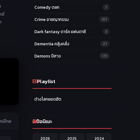
ม
Comedy ตลก
7
กซ์
Crime อาชญากรรม
197
ก
Dark fantasy ดาร์ค แฟนตาซี
3
Dementia คลุ้มคลั่ง
27
Demons ปีศาจ
173
Drama ดราม่า
174
Ecchi หื่น
Playlist
58
Family ครอบครัว
277
ต่างโลกยอดฮิต
Fantasy แฟนตาซี
203
Game เกม
42
ปีอนิเมะ
กษ์ไทย
Harem ฮาเร็ม
60
2026
2025
2024