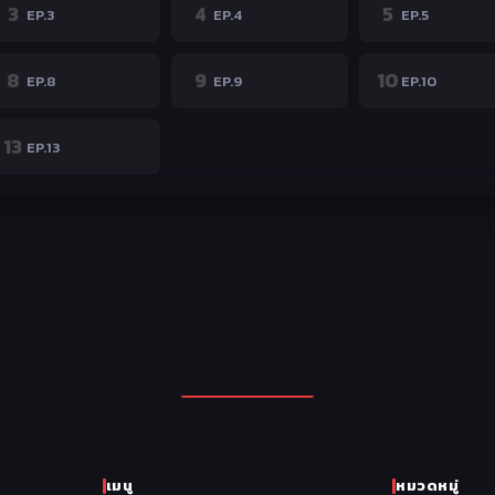
3
4
5
EP.3
EP.4
EP.5
8
9
10
EP.8
EP.9
EP.10
13
EP.13
เมนู
หมวดหมู่