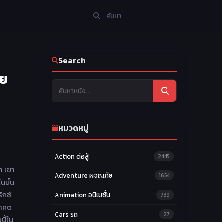
Search
ทย
หมวดหมู่
Action ต่อสู้
2445
า เขา
Adventure ผจญภัย
1654
นนั้น
ิกซ์
Animation อนิเมชั่น
739
อนาคต
Cars รถ
27
นี้ใน