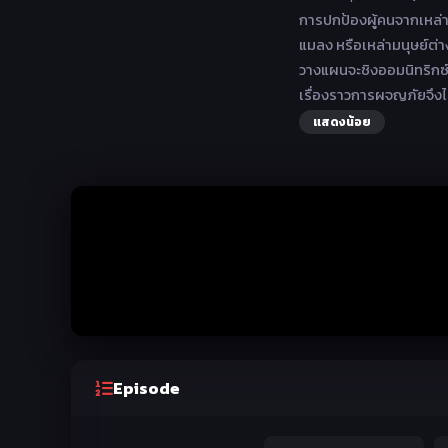
การปกป้องผู้คนจากเหล่าร
แมลง หรือเหล่ามนุษย์ต่
วางแผนจะชิงออมนิทริกซ
เรื่องราวการผจญภัยจึงได้
แสดงน้อย
Episode