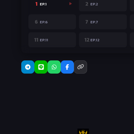
1
2
EP.1
EP.2
6
7
EP.6
EP.7
11
12
EP.11
EP.12