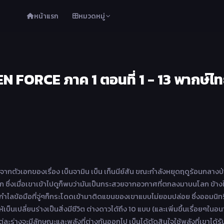
หน้าแรก
หมวดหมู่
N FORCE ภาค 1 ตอนที่ 1 - 13 พากษ์ไ
่มจากตัวเอกของเรื่อง เบ็นจามิน เบ็น เท็นนีย์สัน ขณะกำลังหยุดฤดูร้อนกลางป่
 ซึ่งเมื่อเขาเข้าไปดูก็พบว่ามันเป็นกระสวยจากอวกาศที่ตกลงมาบนโลก ข้างใ
็นกำไลข้อมือที่จู่ๆก็กระโดดเข้ามาติดแขนของเขาแบบไม่ยอมปล่อย ซึ่งออมนิทร
้เบ็นเปลี่ยนร่างเป็นสิ่งมีชีวิต ต่างดาวได้ถึง 10 แบบ (และเพิ่มขึ้นเรื่อยๆใน
่ละร่างจะมีลักษณะและพลังที่ต่างกันออกไป เบ็นได้ตัดสินใจใช้พลังที่เขาได้รับ