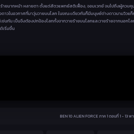
้ายมากหน้า หลายตา ตั้งแต่สัตวแพทย์สติเฟื่อง, จอมเวทย์ จนไปถึงผู้ควบคุ
างดาวในอวกาศที่มาวุ่นวายบนโลก ในขณะเดียวกันก็มีมนุษย์ต่างดาวนามวิวแก็
์เช่นกัน เบ็นจึงต้องปกป้องโลกทั้งจากวายร้ายบนโลกและวายร้ายจากนอกโล
เริ่มขึ้น
BEN 10 ALIEN FORCE ภาค 1 ตอนที่ 1 - 13 พา