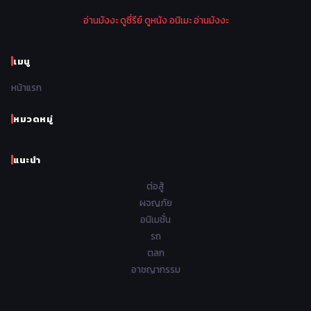
1974
1973
1972
1971
Police ตำรวจ
27
อ่านมังงะ
ดูซี่รีย์
ดูหนัง
อนิเมะ
อ่านมังงะ
1970
1969
1968
1967
Psychological จิตวิทยา
47
1966
1965
1964
1963
เมนู
Romance โรแมนติก
441
1962
1961
1960
1959
หน้าแรก
Samurai ซามูไร
26
1958
1957
1956
1955
School โรงเรียน
434
หมวดหมู่
1954
1953
1952
1951
Sci-Fi วิทยาศาสตร์
79
แนะนำ
1950
1949
1948
Seinen วัยรุ่น
785
ต่อสู้
Short เรื่องสั้น
48
ผจญภัย
อนิเมชั่น
Shoujo สาวน้อย
485
รถ
Shoujo Ai ยูริ
ตลก
5
อาชญากรรม
Shounen เด็กผู้ชาย
340
Shounen Ai ชายxชาย
17