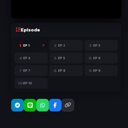
Episode
1
2
3
EP 1
EP 2
EP 3
4
5
6
EP 4
EP 5
EP 6
7
8
9
EP 7
EP 8
EP 9
10
EP 10