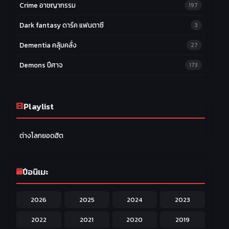
Crime อาชญากรรม
197
Dark fantasy ดาร์ค แฟนตาซี
3
Dementia คลุ้มคลั่ง
27
Demons ปีศาจ
173
Drama ดราม่า
174
Ecchi หื่น
Playlist
58
Family ครอบครัว
277
ต่างโลกยอดฮิต
Fantasy แฟนตาซี
203
Game เกม
42
ปีอนิเมะ
Harem ฮาเร็ม
60
2026
2025
2024
2023
Hentai ลามก
42
2022
2021
2020
2019
Historical ประวัติศาสตร์
43