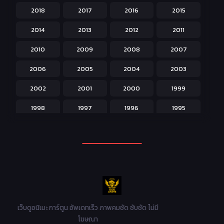
2018
2017
2016
2015
Horror หลอน
31
2014
2013
2012
2011
Isekai ต่างโลก
208
2010
2009
2008
2007
Josei สำหรับผู้หญิง
23
2006
2005
2004
2003
Kids สำหรับเด็ก
227
2002
2001
2000
1999
Magic เวทย์มนต์
108
1998
1997
1996
1995
Martial Arts ศิลปะการต่อสู้
38
1994
1993
1992
1991
Mecha หุ่นยนต์
176
1990
1989
1988
1987
Military ทหาร
47
1986
1985
1984
1983
Music เพลง
31
1982
1981
1980
1979
Mystery ลึกลับ
90
1978
1977
1976
1975
เว็บดูอนิเมะ การ์ตูน อัพเดทเร็ว ภาพคมชัด ซับชัด ไม่มี
Parody ล้อเลียน
13
โฆษณา