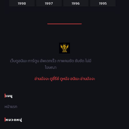
1998
1997
1996
1995
Martial Arts ศิลปะการต่อสู้
38
1994
1993
1992
1991
Mecha หุ่นยนต์
176
1990
1989
1988
1987
Military ทหาร
47
1986
1985
1984
1983
Music เพลง
31
1982
1981
1980
1979
Mystery ลึกลับ
90
1978
1977
1976
1975
เว็บดูอนิเมะ การ์ตูน อัพเดทเร็ว ภาพคมชัด ซับชัด ไม่มี
Parody ล้อเลียน
13
โฆษณา
1974
1973
1972
1971
Police ตำรวจ
27
อ่านมังงะ
ดูซี่รีย์
ดูหนัง
อนิเมะ
อ่านมังงะ
1970
1969
1968
1967
Psychological จิตวิทยา
47
1966
1965
1964
1963
เมนู
Romance โรแมนติก
441
1962
1961
1960
1959
หน้าแรก
Samurai ซามูไร
26
1958
1957
1956
1955
School โรงเรียน
434
หมวดหมู่
1954
1953
1952
1951