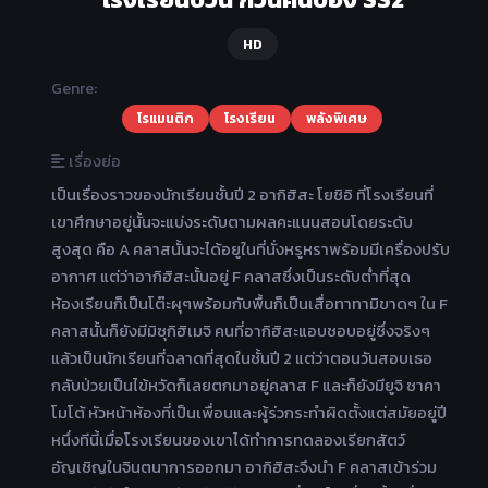
HD
Genre:
โรแมนติก
โรงเรียน
พลังพิเศษ
เรื่องย่อ
เป็นเรื่องราวของนักเรียนชั้นปี 2 อากิฮิสะ โยชิอิ ที่โรงเรียนที่
เขาศึกษาอยู่นั้นจะแบ่งระดับตามผลคะแนนสอบโดยระดับ
สูงสุด คือ A คลาสนั้นจะได้อยูในที่นั่งหรูหราพร้อมมีเครื่องปรับ
อากาศ แต่ว่าอากิฮิสะนั้นอยู่ F คลาสซึ่งเป็นระดับต่ำที่สุด
ห้องเรียนก็เป็นโต๊ะผุๆพร้อมกับพื้นก็เป็นเสื่อทาทามิขาดๆ ใน F
คลาสนั้นก็ยังมีมิซุกิฮิเมจิ คนที่อากิฮิสะแอบชอบอยู่ซึ่งจริงๆ
แล้วเป็นนักเรียนที่ฉลาดที่สุดในชั้นปี 2 แต่ว่าตอนวันสอบเธอ
กลับป่วยเป็นไข้หวัดก็เลยตกมาอยู่คลาส F และก็ยังมียูจิ ซาคา
โมโต้ หัวหน้าห้องที่เป็นเพื่อนและผู้ร่วกระทำผิดตั้งแต่สมัยอยู่ปี
หนึ่งทีนี้เมื่อโรงเรียนของเขาได้ทำการทดลองเรียกสัตว์
อัญเชิญในจินตนาการออกมา อากิฮิสะจึงนำ F คลาสเข้าร่วม