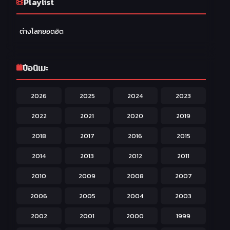
Ecchi หื่น
Playlist
58
Family ครอบครัว
277
ต่างโลกยอดฮิต
Fantasy แฟนตาซี
203
Game เกม
42
ปีอนิเมะ
Harem ฮาเร็ม
60
2026
2025
2024
2023
Hentai ลามก
42
2022
2021
2020
2019
Historical ประวัติศาสตร์
43
2018
2017
2016
2015
Horror หลอน
31
2014
2013
2012
2011
Isekai ต่างโลก
208
2010
2009
2008
2007
Josei สำหรับผู้หญิง
23
2006
2005
2004
2003
Kids สำหรับเด็ก
227
2002
2001
2000
1999
Magic เวทย์มนต์
108