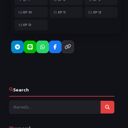
10
11
12
EP 10
EP 11
EP 12
13
EP 13
Search