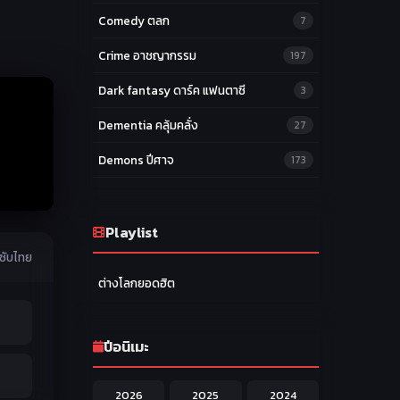
Comedy ตลก
7
Crime อาชญากรรม
197
Dark fantasy ดาร์ค แฟนตาซี
3
Dementia คลุ้มคลั่ง
27
Demons ปีศาจ
173
Drama ดราม่า
174
Ecchi หื่น
Playlist
58
ซับไทย
Family ครอบครัว
277
ต่างโลกยอดฮิต
Fantasy แฟนตาซี
203
Game เกม
42
ปีอนิเมะ
Harem ฮาเร็ม
60
2026
2025
2024