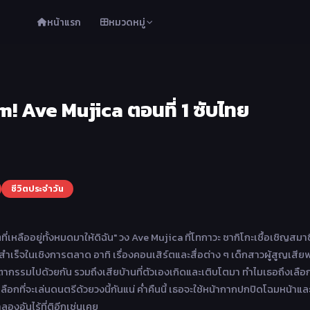
หน้าแรก
หมวดหมู่
 Ave Mujica ตอนที่ 1 ซับไทย
ชีวิตประจำวัน
ที่เหลืออยู่ทั้งหมดมาให้ดิฉัน" วง Ave Mujica ที่โทกาวะ ซากิโกะเชื้อเชิญสมา
ำเร็จในเชิงการตลาด อาทิ เรื่องคอนเสิร์ตและสื่อต่าง ๆ เด็กสาวผู้สูญเสีย
ตากรรมไปด้วยกัน รวมถึงเสียบ้านที่ตัวเองเกิดและเติบโตมา ทำไมเธอถึงเลือกท
เลือกที่จะเล่นดนตรีด้วยวงนี้กันแน่ ค่ำคืนนี้ เธอจะใช้หน้ากากปกปิดโฉมหน้าแล
งอันไร้ที่ติอีกเช่นเคย