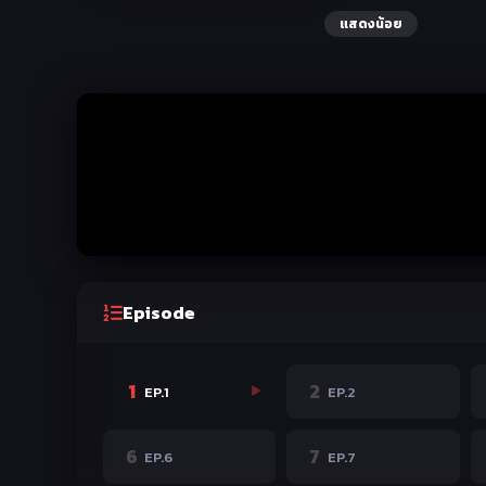
แสดงน้อย
Episode
1
2
EP.1
EP.2
6
7
EP.6
EP.7