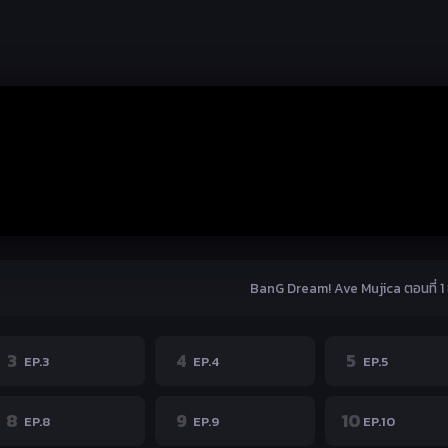
BanG Dream! Ave Mujica ตอนที่ 1 
3
4
5
EP.3
EP.4
EP.5
8
9
10
EP.8
EP.9
EP.10