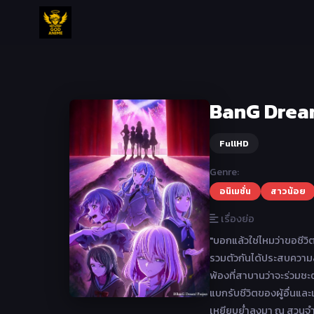
BanG Dream!
FullHD
Genre:
อนิเมชั่น
สาวน้อย
เรื่องย่อ
"บอกแล้วใช่ไหมว่าขอชีวิต
รวมตัวกันได้ประสบความส
พ้องที่สาบานว่าจะร่วมชะ
แบกรับชีวิตของผู้อื่นและ
เหยียบย่ำลงมา ณ สวนจำลอ