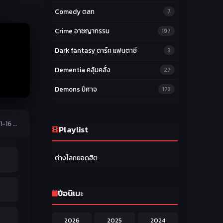
Comedy ตลก
7
Crime อาชญากรรม
197
Dark fantasy ดาร์ค แฟนตาซี
3
Dementia คลุ้มคลั่ง
27
Demons ปีศาจ
173
Drama ดราม่า
174
Battlefield of the Crazy Empresses สนมเทพสงครามระห่ำ ตอนที่ 1-16 ซับไทย
Ecchi หื่น
Playlist
58
Family ครอบครัว
277
ต่างโลกยอดฮิต
Fantasy แฟนตาซี
203
Game เกม
42
ปีอนิเมะ
Harem ฮาเร็ม
60
2026
2025
2024