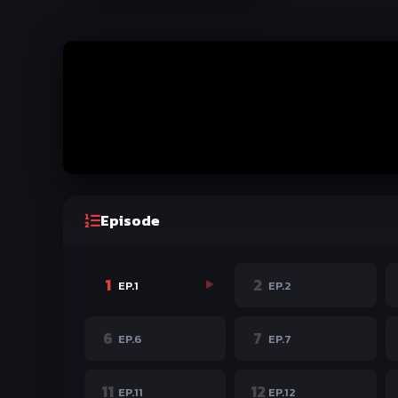
Episode
1
2
EP.1
EP.2
6
7
EP.6
EP.7
11
12
EP.11
EP.12