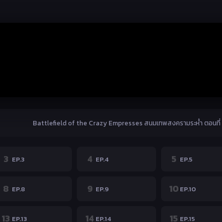
3
4
5
EP.3
EP.4
EP.5
8
9
10
EP.8
EP.9
EP.10
13
14
15
EP.13
EP.14
EP.15