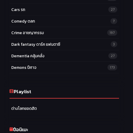
Cars รถ
27
Comedy ตลก
7
Crime อาชญากรรม
197
Dark fantasy ดาร์ค แฟนตาซี
3
Dementia คลุ้มคลั่ง
27
Demons ปีศาจ
173
Drama ดราม่า
174
Ecchi หื่น
Playlist
58
Family ครอบครัว
277
ต่างโลกยอดฮิต
Fantasy แฟนตาซี
203
Game เกม
42
ปีอนิเมะ