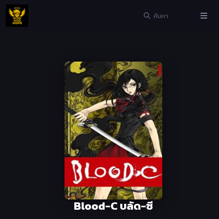
Blood-C บลัด-ซี