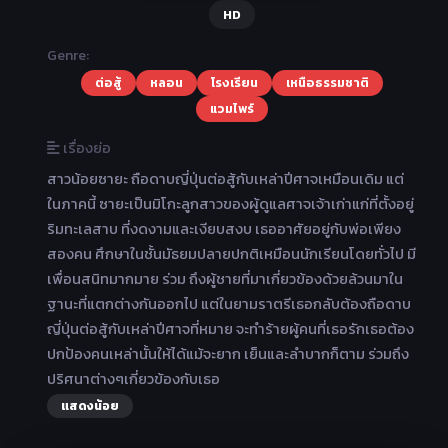
HD
Genre:
ต่อสู้
หลอน
โรงเรียน
เหนือธรรมชาติ
แวมไพร์
เรื่องย่อ
สาวน้อยซายะ ถือดาบญี่ปุ่นต่อสู้กับเหล่าปีศาจเหมือนเดิม แต่
ในภาคนี้ ซายะเป็นมิโกะลูกสาวของผู้ดูแลศาจเจ้าเก่าแก่ที่ตั้งอยู่
ริมทะเลสาบ ที่งดงามและเงียบสงบ เธออาศัยอยู่กับพ่อเพียง
สองคน ศึกษาในชั้นมัธยมปลายปกติเหมือนนักเรียนโดยทั่วไป มี
เพื่อนสนิทมากมาย ร่วม ถึงผู้ชายที่มาเกี่ยวข้องด้วยล้วนมาใน
ฐานะที่แตกต่างกันออกไป แต่ในยามราตรีเธอกลับต้องถือดาบ
ญี่ปุ่นต่อสู้กับเหล่าปีศาจที่หมาย จะทำร้ายผู้คนที่เธอรักเธอต้อง
ปกป้องคนเหล่านั้นให้ได้แม้จะยาก เย็นและลำบากก็ตาม ร่วมถึง
ปริศนาต่างๆเกี่ยวข้องกับเธอ
แสดงน้อย