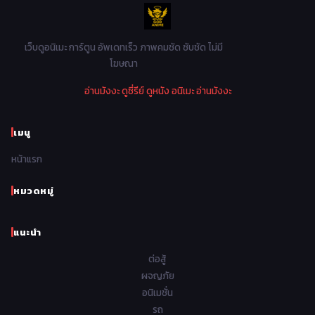
1982
1981
1980
1979
Mystery ลึกลับ
90
1978
1977
1976
1975
เว็บดูอนิเมะ การ์ตูน อัพเดทเร็ว ภาพคมชัด ซับชัด ไม่มี
Parody ล้อเลียน
13
โฆษณา
1974
1973
1972
1971
Police ตำรวจ
27
อ่านมังงะ
ดูซี่รีย์
ดูหนัง
อนิเมะ
อ่านมังงะ
1970
1969
1968
1967
Psychological จิตวิทยา
47
1966
1965
1964
1963
เมนู
Romance โรแมนติก
441
1962
1961
1960
1959
หน้าแรก
Samurai ซามูไร
26
1958
1957
1956
1955
School โรงเรียน
434
หมวดหมู่
1954
1953
1952
1951
Sci-Fi วิทยาศาสตร์
79
แนะนำ
1950
1949
1948
Seinen วัยรุ่น
785
ต่อสู้
Short เรื่องสั้น
48
ผจญภัย
อนิเมชั่น
Shoujo สาวน้อย
485
รถ