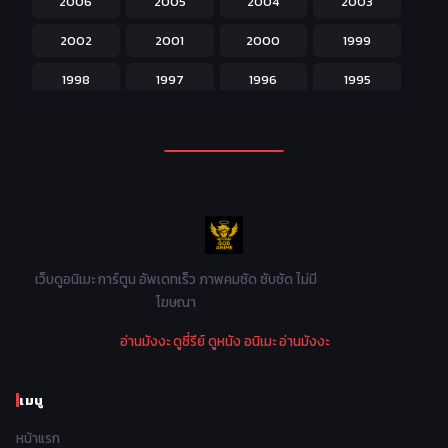
2006
2005
2004
2003
Kids สำหรับเด็ก
227
2002
2001
2000
1999
Magic เวทย์มนต์
108
1998
1997
1996
1995
Martial Arts ศิลปะการต่อสู้
38
1994
1993
1992
1991
Mecha หุ่นยนต์
176
1990
1989
1988
1987
Military ทหาร
47
1986
1985
1984
1983
Music เพลง
31
1982
1981
1980
1979
Mystery ลึกลับ
90
1978
1977
1976
1975
เว็บดูอนิเมะ การ์ตูน อัพเดทเร็ว ภาพคมชัด ซับชัด ไม่มี
Parody ล้อเลียน
13
โฆษณา
1974
1973
1972
1971
Police ตำรวจ
27
อ่านมังงะ
ดูซี่รีย์
ดูหนัง
อนิเมะ
อ่านมังงะ
1970
1969
1968
1967
Psychological จิตวิทยา
46
1966
1965
1964
1963
เมนู
Romance โรแมนติก
442
1962
1961
1960
1959
หน้าแรก
Samurai ซามูไร
26