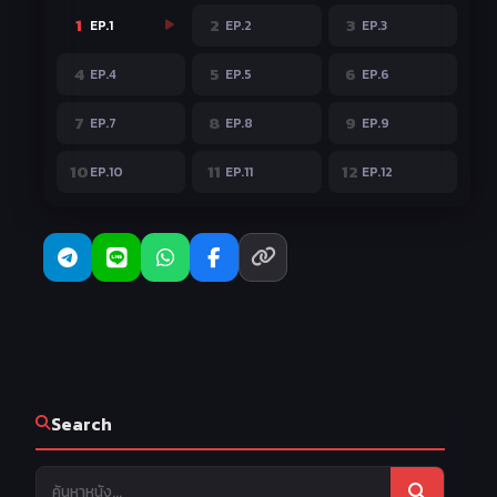
1
2
3
EP.1
EP.2
EP.3
4
5
6
EP.4
EP.5
EP.6
7
8
9
EP.7
EP.8
EP.9
10
11
12
EP.10
EP.11
EP.12
Search