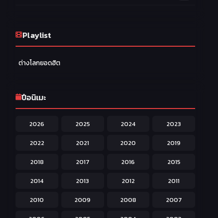
Drama ดราม่า
174
Ecchi หื่น
Playlist
58
Family ครอบครัว
277
ต่างโลกยอดฮิต
Fantasy แฟนตาซี
203
Game เกม
42
ปีอนิเมะ
Harem ฮาเร็ม
60
2026
2025
2024
2023
Hentai ลามก
42
2022
2021
2020
2019
Historical ประวัติศาสตร์
43
2018
2017
2016
2015
Horror หลอน
31
2014
2013
2012
2011
Isekai ต่างโลก
208
2010
2009
2008
2007
Josei สำหรับผู้หญิง
23