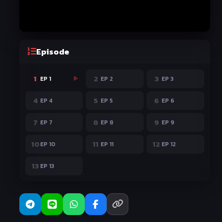
Episode
1
2
3
EP 1
EP 2
EP 3
4
5
6
EP 4
EP 5
EP 6
7
8
9
EP 7
EP 8
EP 9
10
11
12
EP 10
EP 11
EP 12
13
EP 13