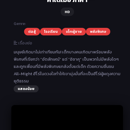
HD
Genre:
ต่อสู้
โรงเรียน
เด็กผู้ชาย
พลังพิเศษ
เรื่องย่อ
มนุษย์เกิดมาไม่เท่าเทียมกัน! เด็กบางคนเกิดมาพร้อมพลัง
พิเศษที่เรียกว่า “อัตลักษณ์” แต่ “อิซาคุ” เป็นพวกไม่มีพลังใดๆ
และถูกเพื่อนที่มีพลังพิเศษแกล้งตั้งแต่เด็ก ด้วยความชื่นชม
All-Might ฮีโร่ในดวงใจทำให้เขามุ่งมั่นที่จะเป็นฮีโร่ผู้ผดุงความ
ยุติธรรม
แสดงน้อย