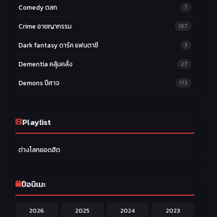
Comedy ตลก
7
Crime อาชญากรรม
197
Dark fantasy ดาร์ค แฟนตาซี
3
Dementia คลุ้มคลั่ง
27
Demons ปีศาจ
173
Drama ดราม่า
174
Ecchi หื่น
Playlist
58
Family ครอบครัว
277
ต่างโลกยอดฮิต
Fantasy แฟนตาซี
203
Game เกม
42
ปีอนิเมะ
Harem ฮาเร็ม
60
2026
2025
2024
2023
Hentai ลามก
42