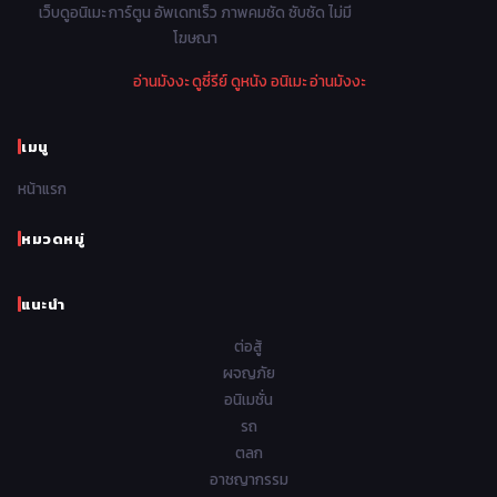
1978
1977
1976
1975
เว็บดูอนิเมะ การ์ตูน อัพเดทเร็ว ภาพคมชัด ซับชัด ไม่มี
Parody ล้อเลียน
13
โฆษณา
1974
1973
1972
1971
Police ตำรวจ
27
อ่านมังงะ
ดูซี่รีย์
ดูหนัง
อนิเมะ
อ่านมังงะ
1970
1969
1968
1967
Psychological จิตวิทยา
47
1966
1965
1964
1963
เมนู
Romance โรแมนติก
441
1962
1961
1960
1959
หน้าแรก
Samurai ซามูไร
26
1958
1957
1956
1955
School โรงเรียน
434
หมวดหมู่
1954
1953
1952
1951
Sci-Fi วิทยาศาสตร์
79
แนะนำ
1950
1949
1948
Seinen วัยรุ่น
785
ต่อสู้
Short เรื่องสั้น
48
ผจญภัย
อนิเมชั่น
Shoujo สาวน้อย
485
รถ
Shoujo Ai ยูริ
ตลก
5
อาชญากรรม
Shounen เด็กผู้ชาย
340