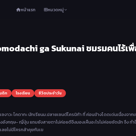
หน้าแรก
หมวดหมู่
modachi ga Sukunai ชมรมคนไร้เพื
นติก
โรงเรียน
ชีวิตประจำวัน
าเซงาวะ โคดากะ นักเรียนม.ปลายเซนต์โครนิก้า ที่ ค่อนข้างโดดเด่นเนื่องจากเ
งอังกฤษ- ญี่ปุ่น แถมยังสายตาไม่ค่อยดีจึงมองเห็นอะไรไม่ค่อยชัดนัก จึง ทำใ
งเลยไม่มีใครกล้าคุยกับเข