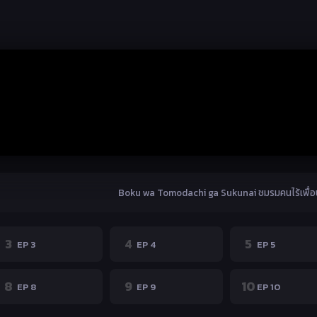
Boku wa Tomodachi ga Sukunai ชมรมคนไร้เพื่อ
3
4
5
EP 3
EP 4
EP 5
8
9
10
EP 8
EP 9
EP 10