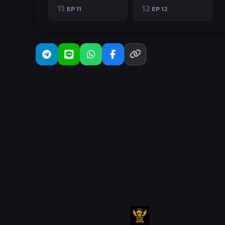
11
12
EP 11
EP 12