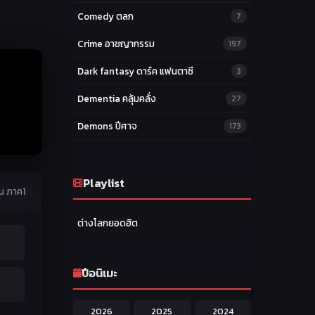
Comedy ตลก
7
Crime อาชญากรรม
197
Dark fantasy ดาร์ค แฟนตาซี
3
Dementia คลุ้มคลั่ง
27
Demons ปีศาจ
173
Drama ดราม่า
174
Ecchi หื่น
Playlist
58
น ภาค1
Family ครอบครัว
277
ต่างโลกยอดฮิต
Fantasy แฟนตาซี
203
Game เกม
42
ปีอนิเมะ
Harem ฮาเร็ม
60
2026
2025
2024