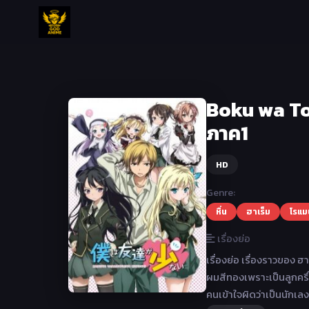
Boku wa To
ภาค1
HD
Genre:
หื่น
ฮาเร็ม
โรแม
เรื่องย่อ
เรื่องย่อ เรื่องราวของ ฮ
ผมสีทองเพราะเป็นลูกครึ่
คนเข้าใจผิดว่าเป็นนักเล