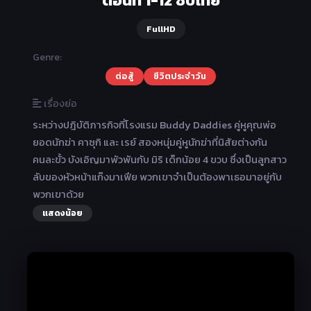
FullHD
Genre:
ต่อสู้
ชีวิตประจำวัน
เรื่องย่อ
ระหว่างปฎิบัติภารกิจที่โรงแรม Buddy Daddies คู่หูคุณพ่อ
ยอดนักฆ่า คาซุกิ และ เรย์ สองหนุ่มคู่หูนักฆ่าที่นิสัยต่างกัน
คนละขั้ว บังเอิญมาพัวพันกับ มิริ เด็กน้อย 4 ขวบ ซึ่งเป็นลูกสาว
ลับของหัวหน้าแก๊งมาเฟีย พวกเขาจำเป็นต้องพาเธอมาอยู่กับ
พวกเขาด้วย
แสดงน้อย