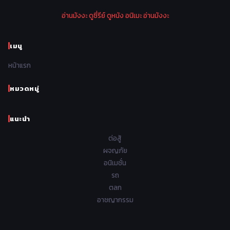
1974
1973
1972
1971
Police ตำรวจ
27
อ่านมังงะ
ดูซี่รีย์
ดูหนัง
อนิเมะ
อ่านมังงะ
1970
1969
1968
1967
Psychological จิตวิทยา
47
1966
1965
1964
1963
เมนู
Romance โรแมนติก
441
1962
1961
1960
1959
หน้าแรก
Samurai ซามูไร
26
1958
1957
1956
1955
School โรงเรียน
434
หมวดหมู่
1954
1953
1952
1951
Sci-Fi วิทยาศาสตร์
79
แนะนำ
1950
1949
1948
Seinen วัยรุ่น
785
ต่อสู้
Short เรื่องสั้น
48
ผจญภัย
อนิเมชั่น
Shoujo สาวน้อย
485
รถ
Shoujo Ai ยูริ
ตลก
5
อาชญากรรม
Shounen เด็กผู้ชาย
340
Shounen Ai ชายxชาย
17