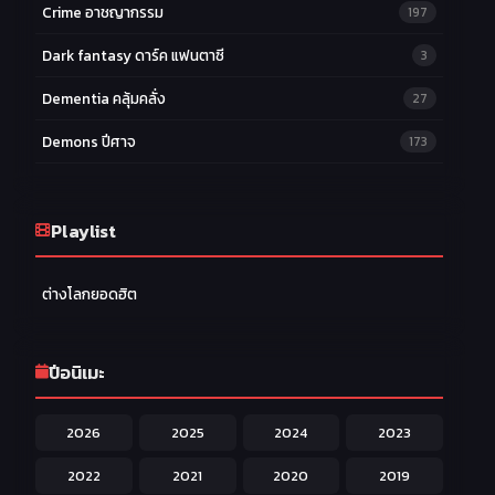
Crime อาชญากรรม
197
Dark fantasy ดาร์ค แฟนตาซี
3
Dementia คลุ้มคลั่ง
27
Demons ปีศาจ
173
Drama ดราม่า
174
Ecchi หื่น
Playlist
58
Family ครอบครัว
277
ต่างโลกยอดฮิต
Fantasy แฟนตาซี
203
Game เกม
42
ปีอนิเมะ
Harem ฮาเร็ม
60
2026
2025
2024
2023
Hentai ลามก
42
2022
2021
2020
2019
Historical ประวัติศาสตร์
43