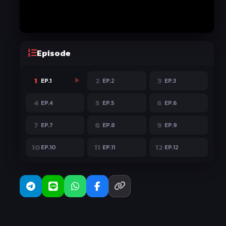
Episode
1
2
3
EP.1
EP.2
EP.3
4
5
6
EP.4
EP.5
EP.6
7
8
9
EP.7
EP.8
EP.9
10
11
12
EP.10
EP.11
EP.12