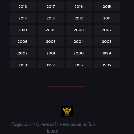
2018
2017
2016
2015
Horror หลอน
31
2014
2013
2012
2011
Isekai ต่างโลก
208
2010
2009
2008
2007
Josei สำหรับผู้หญิง
23
2006
2005
2004
2003
Kids สำหรับเด็ก
227
2002
2001
2000
1999
Magic เวทย์มนต์
108
1998
1997
1996
1995
Martial Arts ศิลปะการต่อสู้
38
1994
1993
1992
1991
Mecha หุ่นยนต์
176
1990
1989
1988
1987
Military ทหาร
47
1986
1985
1984
1983
Music เพลง
31
1982
1981
1980
1979
Mystery ลึกลับ
90
1978
1977
1976
1975
เว็บดูอนิเมะ การ์ตูน อัพเดทเร็ว ภาพคมชัด ซับชัด ไม่มี
Parody ล้อเลียน
13
โฆษณา