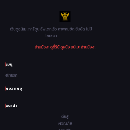
1986
1985
1984
1983
Music เพลง
31
1982
1981
1980
1979
Mystery ลึกลับ
90
1978
1977
1976
1975
เว็บดูอนิเมะ การ์ตูน อัพเดทเร็ว ภาพคมชัด ซับชัด ไม่มี
Parody ล้อเลียน
13
โฆษณา
1974
1973
1972
1971
Police ตำรวจ
27
อ่านมังงะ
ดูซี่รีย์
ดูหนัง
อนิเมะ
อ่านมังงะ
1970
1969
1968
1967
Psychological จิตวิทยา
47
1966
1965
1964
1963
เมนู
Romance โรแมนติก
441
1962
1961
1960
1959
หน้าแรก
Samurai ซามูไร
26
1958
1957
1956
1955
School โรงเรียน
434
หมวดหมู่
1954
1953
1952
1951
Sci-Fi วิทยาศาสตร์
79
แนะนำ
1950
1949
1948
Seinen วัยรุ่น
785
ต่อสู้
Short เรื่องสั้น
48
ผจญภัย