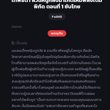
เทพธิดา ส่วนหนูกลับมาเกิดใหม่พลังเต็ม
พิกัด ตอนที่ 1 ซับไทย
FullHD
Genre:
ผจญภัย
เรื่องย่อ
เอเลนเด็กหญิงภูตวัย 8 ขวบที่อาศัยอยู่ในโลกภูต คือนัก
วิทยาศาสตร์คนญี่ปุ่นในยุคปัจจุบันกลับชาติมาเกิดใหม่ มีสกิล
โกงที่สามารถผสมวัตถุหรือจัดโครงสร้างได้ตามใจชอบ โรเวล
ผู้เป็นพ่อคือผู้กล้าในตำนานผู้กอบกู้ประเทศ ออริจินผู้เป็นแม่คือ
ราชินีภูตและมารดาแห่งปฐมกาล เป็นครอบครัวที่อยู่กันอย่าง
สงบสุขแต่กลับต้องเข้าไปพัวพันกับแผนการสมคบคิดของ
ราชวงศ์ในครั้งที่มาโลกมนุษย์ เอเลนใช้การโกงอันไร้เทียมทาน
กับความรู้ของชาติก่อนต่อต้านเจ้าชายราวิเซลล์ที่วางแผน
อยากได้พลังภูต "เป็นการประกาศสงครามของคุณจอมบงการ
สินะคะ งั้นฉันยอมรับค่ะ" แฟนตาซีสงครามคำพูดที่แสบสะใจ