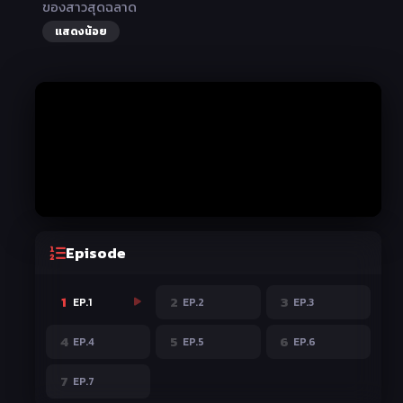
ของสาวสุดฉลาด
แสดงน้อย
Episode
1
2
3
EP.1
EP.2
EP.3
4
5
6
EP.4
EP.5
EP.6
7
EP.7