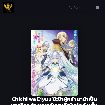
Chichi wa Eiyuu ป๊ะป๋าผู้กล้า มาม้าเป็น