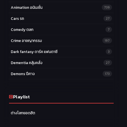
Animation อนิเมชั่น
739
Cars รถ
27
Comedy ตลก
7
Crime อาชญากรรม
197
Dark fantasy ดาร์ค แฟนตาซี
3
Dementia คลุ้มคลั่ง
27
Demons ปีศาจ
173
Drama ดราม่า
174
Ecchi หื่น
Playlist
58
Family ครอบครัว
277
ต่างโลกยอดฮิต
Fantasy แฟนตาซี
203