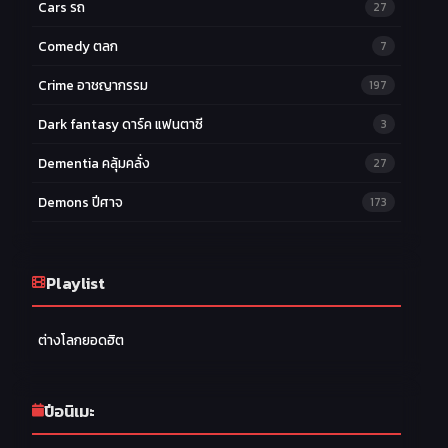
Cars รถ
27
Comedy ตลก
7
Crime อาชญากรรม
197
Dark fantasy ดาร์ค แฟนตาซี
3
Dementia คลุ้มคลั่ง
27
Demons ปีศาจ
173
Drama ดราม่า
174
Ecchi หื่น
Playlist
58
Family ครอบครัว
277
ต่างโลกยอดฮิต
Fantasy แฟนตาซี
203
Game เกม
42
ปีอนิเมะ
Harem ฮาเร็ม
60