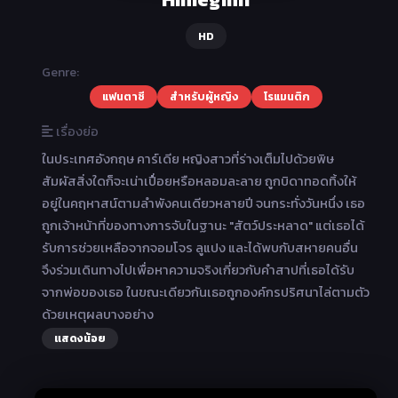
HD
Genre:
แฟนตาซี
สำหรับผู้หญิง
โรแมนติก
เรื่องย่อ
ในประเทศอังกฤษ คาร์เดีย หญิงสาวที่ร่างเต็มไปด้วยพิษ
สัมผัสสิ่งใดก็จะเน่าเปื่อยหรือหลอมละลาย ถูกบิดาทอดทิ้งให้
อยู่ในคฤหาสน์ตามลำพังคนเดียวหลายปี จนกระทั่งวันหนึ่ง เธอ
ถูกเจ้าหน้าที่ของทางการจับในฐานะ "สัตว์ประหลาด" แต่เธอได้
รับการช่วยเหลือจากจอมโจร ลูแปง และได้พบกับสหายคนอื่น
จึงร่วมเดินทางไปเพื่อหาความจริงเกี่ยวกับคำสาปที่เธอได้รับ
จากพ่อของเธอ ในขณะเดียวกันเธอถูกองค์กรปริศนาไล่ตามตัว
ด้วยเหตุผลบางอย่าง
แสดงน้อย