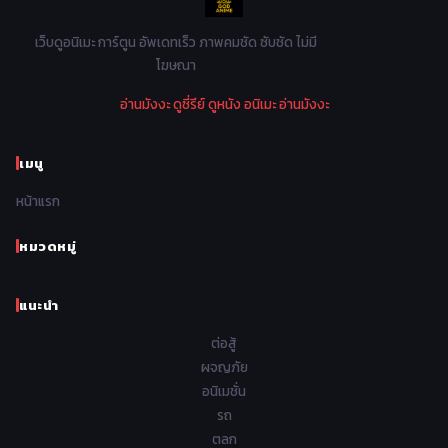
Mystery ลึกลับ
90
1978
1977
1976
1975
เว็บดูอนิเมะ การ์ตูน อัพเดทเร็ว ภาพคมชัด ซับชัด ไม่มี
Parody ล้อเลียน
13
โฆษณา
1974
1973
1972
1971
Police ตำรวจ
27
อ่านมังงะ
ดูซี่รีย์
ดูหนัง
อนิเมะ
อ่านมังงะ
1970
1969
1968
1967
Psychological จิตวิทยา
47
1966
1965
1964
1963
เมนู
Romance โรแมนติก
441
1962
1961
1960
1959
หน้าแรก
Samurai ซามูไร
26
1958
1957
1956
1955
School โรงเรียน
434
หมวดหมู่
1954
1953
1952
1951
Sci-Fi วิทยาศาสตร์
79
แนะนำ
1950
1949
1948
Seinen วัยรุ่น
785
ต่อสู้
Short เรื่องสั้น
48
ผจญภัย
อนิเมชั่น
Shoujo สาวน้อย
485
รถ
Shoujo Ai ยูริ
ตลก
5