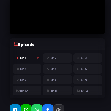
Episode
1
2
3
EP 1
EP 2
EP 3
4
5
6
EP 4
EP 5
EP 6
7
8
9
EP 7
EP 8
EP 9
10
11
12
EP 10
EP 11
EP 12