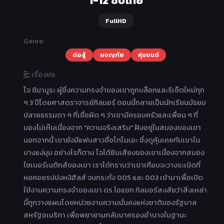
1-12 ซับไทย
FullHD
Genre:
ต่อสู้
ผจญภัย
หุ่นยนต์
เรื่องย่อ
โจ ชิมามูระ ผู้ซึ่งความทรงจำของเขาถูกบล็อกและรีเซ็ตใหม่ทุก
ๆ 3 ปีโดยศาสตราจารย์กิลมอร์ ตอนนี้กลายเป็นนักเรียนมัธยม
ปลายธรรมดา ๆ ที่เชื่อผิด ๆ ว่าเขามีครอบครัวและเพื่อน ๆ ที่
มองไม่เห็นเนื่องจาก "ความจริงเสริม" ฝังอยู่ในสมองของเขา
นอกจากนี้ เขายังมีแฟนสาวชื่อโทโมเอะ ซึ่งดูคุ้นเคยกับเขาใน
บางแง่มุม อย่างไรก็ตาม โจได้ยินเสียงของเขาเนื่องจากสมอง
ไซเบอร์เนติกส์ของเขา เราได้ทราบว่าเขาเกือบจะวางระเบิดที่
หอคอยรปปงหงิฮิลส์ จนกระทั่ง 005 และ 003 เข้ามาเพื่อเปิด
ใช้งานความทรงจำของเขา ดร.ไอแซก กิลมอร์สงสัยว่าสิ่งเหล่า
นี้ถูกวางแผนโดยหน่วยงานความมั่นคงแห่งชาติของรัฐบาล
สหรัฐอเมริกา เพื่อพยายามกลับมาครองอำนาจในฐานะ