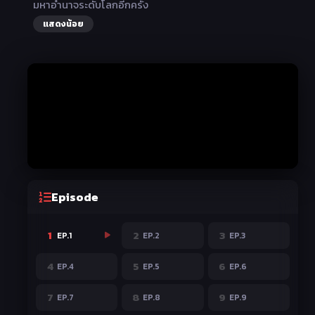
มหาอำนาจระดับโลกอีกครั้ง
แสดงน้อย
Episode
1
2
3
EP.1
EP.2
EP.3
4
5
6
EP.4
EP.5
EP.6
7
8
9
EP.7
EP.8
EP.9