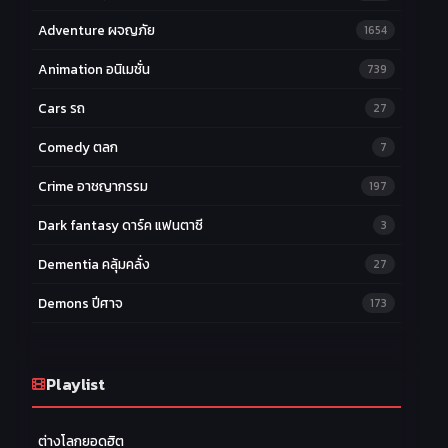
Adventure ผจญภัย
1654
Animation อนิเมชั่น
739
Cars รถ
27
Comedy ตลก
7
Crime อาชญากรรม
197
Dark fantasy ดาร์ค แฟนตาซี
3
Dementia คลุ้มคลั่ง
27
Demons ปีศาจ
173
Drama ดราม่า
174
Ecchi หื่น
Playlist
58
Family ครอบครัว
277
ต่างโลกยอดฮิต