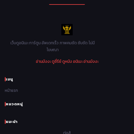
1990
1989
1988
1987
Military ทหาร
47
1986
1985
1984
1983
Music เพลง
31
1982
1981
1980
1979
Mystery ลึกลับ
90
1978
1977
1976
1975
เว็บดูอนิเมะ การ์ตูน อัพเดทเร็ว ภาพคมชัด ซับชัด ไม่มี
Parody ล้อเลียน
13
โฆษณา
1974
1973
1972
1971
Police ตำรวจ
27
อ่านมังงะ
ดูซี่รีย์
ดูหนัง
อนิเมะ
อ่านมังงะ
1970
1969
1968
1967
Psychological จิตวิทยา
47
1966
1965
1964
1963
เมนู
Romance โรแมนติก
441
1962
1961
1960
1959
หน้าแรก
Samurai ซามูไร
26
1958
1957
1956
1955
School โรงเรียน
434
หมวดหมู่
1954
1953
1952
1951
Sci-Fi วิทยาศาสตร์
79
แนะนำ
1950
1949
1948
Seinen วัยรุ่น
785
ต่อสู้