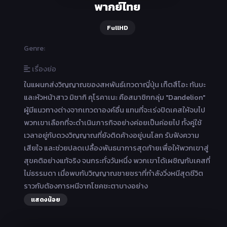
พากย์ไทย
FullHD
Genre:
เรื่องย่อ
ในแผนกส่งวิญญาณของสหพันธ์เทวดาญี่ปุ่น เท็ตสึโอะ ทันบะ
และหัวหน้าสาว มิซากิ คุโรคาเนะ คือสมาชิกกลุ่ม "Dandelion"
ผู้มีแนวทางต่างจากเทวดาองค์อื่น แทนที่จะเร่งปิดเคสให้จบไป
พวกเขาเลือกที่จะดำเนินภารกิจอย่างค่อยเป็นค่อยไป ทั้งคู่ใช้
เวลาอยู่กับดวงวิญญาณที่ยังติดค้างอยู่บนโลก รับฟังความ
เสียใจ และช่วยปลดเปลื้องพันธนาการสุดท้ายเพื่อให้พวกเขาสู่
สุขคติอย่างแท้จริง จนกระทั่งวันหนึ่ง พวกเขาได้เผชิญกับเคสที่
ไม่ธรรมดา เมื่อพบกับวิญญาณชายชราที่กำลังวิ่งหนีสุดชีวิต
ราวกับต้องการหนีจากโชคชะตาบางอย่าง
แสดงน้อย