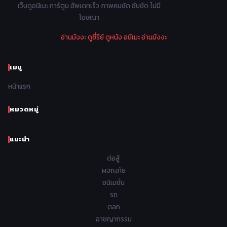
1978
1977
1976
1975
เว็บดูอนิเมะ การ์ตูน อัพเดทเร็ว ภาพคมชัด ซับชัด ไม่มี
Parody ล้อเลียน
13
โฆษณา
1974
1973
1972
1971
Police ตำรวจ
27
อ่านมังงะ
ดูซี่รีย์
ดูหนัง
อนิเมะ
อ่านมังงะ
1970
1969
1968
1967
Psychological จิตวิทยา
47
1966
1965
1964
1963
เมนู
Romance โรแมนติก
441
1962
1961
1960
1959
หน้าแรก
Samurai ซามูไร
26
1958
1957
1956
1955
School โรงเรียน
434
หมวดหมู่
1954
1953
1952
1951
Sci-Fi วิทยาศาสตร์
79
แนะนำ
1950
1949
1948
Seinen วัยรุ่น
785
ต่อสู้
Short เรื่องสั้น
48
ผจญภัย
อนิเมชั่น
Shoujo สาวน้อย
485
รถ
Shoujo Ai ยูริ
ตลก
5
อาชญากรรม
Shounen เด็กผู้ชาย
340