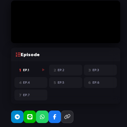
Episode
1
2
3
EP.1
EP.2
EP.3
4
5
6
EP.4
EP.5
EP.6
7
EP.7