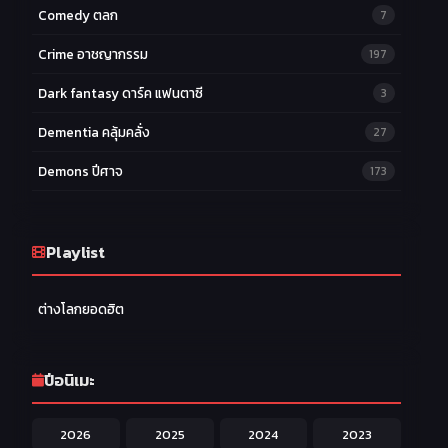
Comedy ตลก
7
Crime อาชญากรรม
197
Dark fantasy ดาร์ค แฟนตาซี
3
Dementia คลุ้มคลั่ง
27
Demons ปีศาจ
173
Drama ดราม่า
174
Ecchi หื่น
Playlist
58
Family ครอบครัว
277
ต่างโลกยอดฮิต
Fantasy แฟนตาซี
203
Game เกม
42
ปีอนิเมะ
Harem ฮาเร็ม
60
2026
2025
2024
2023
Hentai ลามก
42