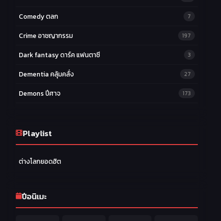
Comedy ตลก
7
Crime อาชญากรรม
197
Dark fantasy ดาร์ค แฟนตาซี
3
Dementia คลุ้มคลั่ง
27
Demons ปีศาจ
173
Drama ดราม่า
174
Ecchi หื่น
Playlist
58
Family ครอบครัว
277
ต่างโลกยอดฮิต
Fantasy แฟนตาซี
203
Game เกม
42
ปีอนิเมะ
Harem ฮาเร็ม
60