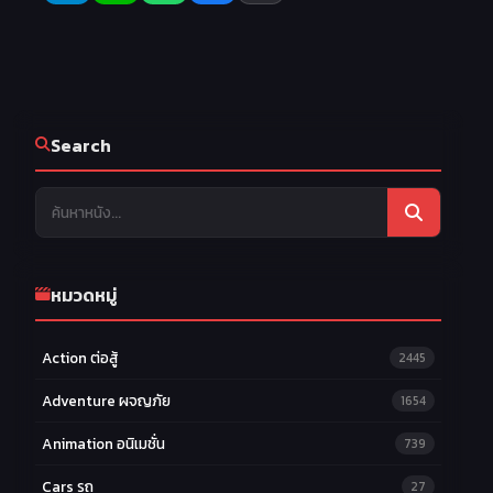
25
26
27
EP.25
EP.26
EP.27
28
29
30
EP.28
EP.29
EP.30
31
32
33
EP.31
EP.32
EP.33
Search
34
35
36
EP.34
EP.35
EP.36
37
38
39
EP.37
EP.38
EP.39
40
EP.40
หมวดหมู่
Action ต่อสู้
2445
Adventure ผจญภัย
1654
Animation อนิเมชั่น
739
Cars รถ
27