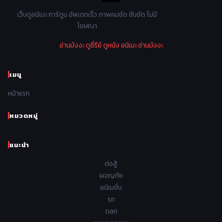
1978
1977
1976
1975
เว็บดูอนิเมะ การ์ตูน อัพเดทเร็ว ภาพคมชัด ซับชัด ไม่มี
Parody ล้อเลียน
13
โฆษณา
1974
1973
1972
1971
Police ตำรวจ
27
อ่านมังงะ
ดูซี่รีย์
ดูหนัง
อนิเมะ
อ่านมังงะ
1970
1969
1968
1967
Psychological จิตวิทยา
47
1966
1965
1964
1963
เมนู
Romance โรแมนติก
441
1962
1961
1960
1959
หน้าแรก
Samurai ซามูไร
26
1958
1957
1956
1955
School โรงเรียน
434
หมวดหมู่
1954
1953
1952
1951
Sci-Fi วิทยาศาสตร์
79
แนะนำ
1950
1949
1948
Seinen วัยรุ่น
785
ต่อสู้
Short เรื่องสั้น
48
ผจญภัย
อนิเมชั่น
Shoujo สาวน้อย
485
รถ
Shoujo Ai ยูริ
ตลก
5