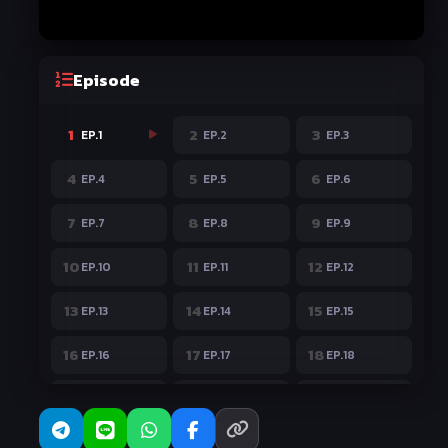
Episode
1
2
3
EP.1
EP.2
EP.3
4
5
6
EP.4
EP.5
EP.6
7
8
9
EP.7
EP.8
EP.9
10
11
12
EP.10
EP.11
EP.12
13
14
15
EP.13
EP.14
EP.15
16
17
18
EP.16
EP.17
EP.18
19
20
21
EP.19
EP.20
EP.21
22
23
24
EP.22
EP.23
EP.24