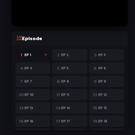
Episode
1
2
3
EP 1
EP 2
EP 3
4
5
6
EP 4
EP 5
EP 6
7
8
9
EP 7
EP 8
EP 9
10
11
12
EP 10
EP 11
EP 12
13
14
15
EP 13
EP 14
EP 15
16
17
18
EP 16
EP 17
EP 18
19
20
21
EP 19
EP 20
EP 21