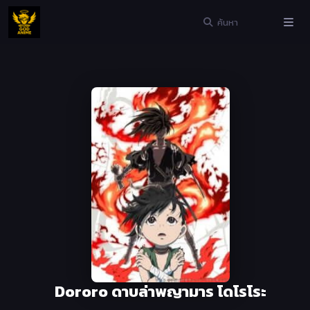
Dororo ดาบล่าพญามาร โดโรโระ