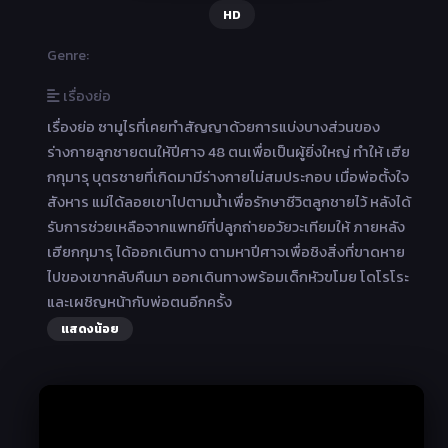
HD
Genre:
เรื่องย่อ
เรื่องย่อ ซามูไรที่เคยทำสัญญาด้วยการแบ่งบางส่วนของ
ร่างกายลูกชายตนให้ปีศาจ 48 ตนเพื่อเป็นผู้ยิ่งใหญ่ ทำให้ เฮีย
กกุมารุ บุตรชายที่เกิดมามีร่างกายไม่สมประกอบ เมื่อพ่อตั้งใจ
สังหาร แม่ได้ลอยเขาไปตามน้ำเพื่อรักษาชีวิตลูกชายไว้ หลังได้
รับการช่วยเหลือจากแพทย์ที่ปลูกถ่ายอวัยวะเทียมให้ ภายหลัง
เฮียกกุมารุ ได้ออกเดินทาง ตามหาปีศาจเพื่อชิงสิ่งที่ขาดหาย
ไปของเขากลับคืนมา ออกเดินทางพร้อมเด็กหัวขโมย โดโรโระ
และเผชิญหน้ากับพ่อตนอีกครั้ง
แสดงน้อย