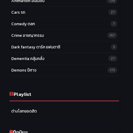
Animation อนิเมชั่น
739
Cars รถ
27
Comedy ตลก
7
Crime อาชญากรรม
197
Dark fantasy ดาร์ค แฟนตาซี
3
Dementia คลุ้มคลั่ง
27
Demons ปีศาจ
173
Drama ดราม่า
174
Ecchi หื่น
Playlist
58
Family ครอบครัว
277
ต่างโลกยอดฮิต
Fantasy แฟนตาซี
203
Game เกม
42
ปีอนิเมะ