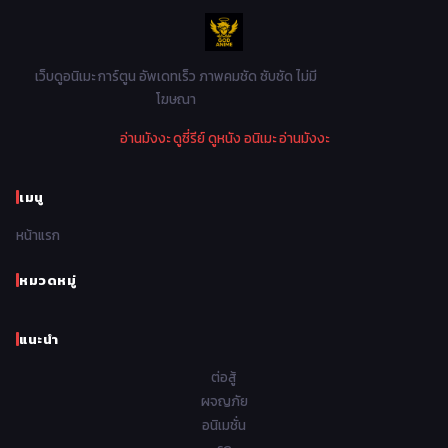
Music เพลง
31
1982
1981
1980
1979
Mystery ลึกลับ
90
1978
1977
1976
1975
เว็บดูอนิเมะ การ์ตูน อัพเดทเร็ว ภาพคมชัด ซับชัด ไม่มี
Parody ล้อเลียน
13
โฆษณา
1974
1973
1972
1971
Police ตำรวจ
27
อ่านมังงะ
ดูซี่รีย์
ดูหนัง
อนิเมะ
อ่านมังงะ
1970
1969
1968
1967
Psychological จิตวิทยา
47
1966
1965
1964
1963
เมนู
Romance โรแมนติก
441
1962
1961
1960
1959
หน้าแรก
Samurai ซามูไร
26
1958
1957
1956
1955
School โรงเรียน
434
หมวดหมู่
1954
1953
1952
1951
Sci-Fi วิทยาศาสตร์
79
แนะนำ
1950
1949
1948
Seinen วัยรุ่น
785
ต่อสู้
Short เรื่องสั้น
48
ผจญภัย
อนิเมชั่น
Shoujo สาวน้อย
485