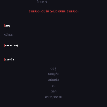
โฆษณา
1974
1973
1972
1971
Police ตำรวจ
27
อ่านมังงะ
ดูซี่รีย์
ดูหนัง
อนิเมะ
อ่านมังงะ
1970
1969
1968
1967
Psychological จิตวิทยา
47
1966
1965
1964
1963
เมนู
Romance โรแมนติก
441
1962
1961
1960
1959
หน้าแรก
Samurai ซามูไร
26
1958
1957
1956
1955
School โรงเรียน
434
หมวดหมู่
1954
1953
1952
1951
Sci-Fi วิทยาศาสตร์
79
แนะนำ
1950
1949
1948
Seinen วัยรุ่น
785
ต่อสู้
Short เรื่องสั้น
48
ผจญภัย
อนิเมชั่น
Shoujo สาวน้อย
485
รถ
Shoujo Ai ยูริ
ตลก
5
อาชญากรรม
Shounen เด็กผู้ชาย
340