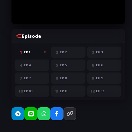
Episode
1
2
3
EP.1
EP.2
EP.3
4
5
6
EP.4
EP.5
EP.6
7
8
9
EP.7
EP.8
EP.9
10
11
12
EP.10
EP.11
EP.12