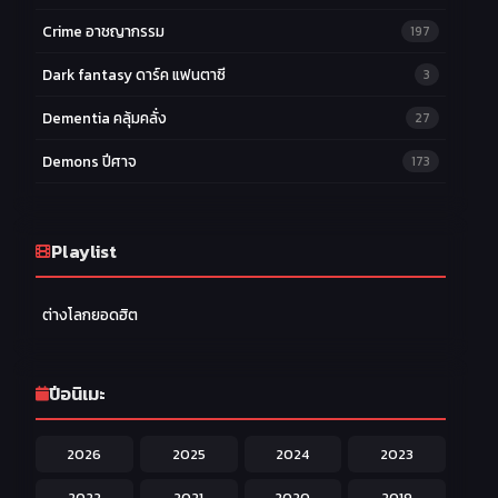
Crime อาชญากรรม
197
Dark fantasy ดาร์ค แฟนตาซี
3
Dementia คลุ้มคลั่ง
27
Demons ปีศาจ
173
Drama ดราม่า
174
Ecchi หื่น
Playlist
58
Family ครอบครัว
277
ต่างโลกยอดฮิต
Fantasy แฟนตาซี
203
Game เกม
42
ปีอนิเมะ
Harem ฮาเร็ม
60
2026
2025
2024
2023
Hentai ลามก
42
2022
2021
2020
2019