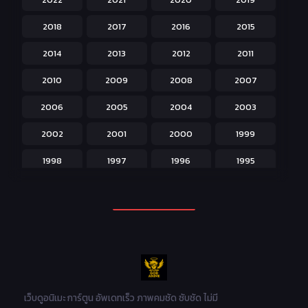
Historical ประวัติศาสตร์
43
2018
2017
2016
2015
Horror หลอน
31
2014
2013
2012
2011
Isekai ต่างโลก
208
2010
2009
2008
2007
Josei สำหรับผู้หญิง
23
2006
2005
2004
2003
Kids สำหรับเด็ก
227
2002
2001
2000
1999
Magic เวทย์มนต์
108
1998
1997
1996
1995
Martial Arts ศิลปะการต่อสู้
38
1994
1993
1992
1991
Mecha หุ่นยนต์
176
1990
1989
1988
1987
Military ทหาร
47
1986
1985
1984
1983
Music เพลง
31
1982
1981
1980
1979
Mystery ลึกลับ
90
1978
1977
1976
1975
เว็บดูอนิเมะ การ์ตูน อัพเดทเร็ว ภาพคมชัด ซับชัด ไม่มี
Parody ล้อเลียน
13