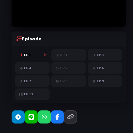
Episode
1
2
3
EP.1
EP.2
EP.3
4
5
6
EP.4
EP.5
EP.6
7
8
9
EP.7
EP.8
EP.9
10
EP.10