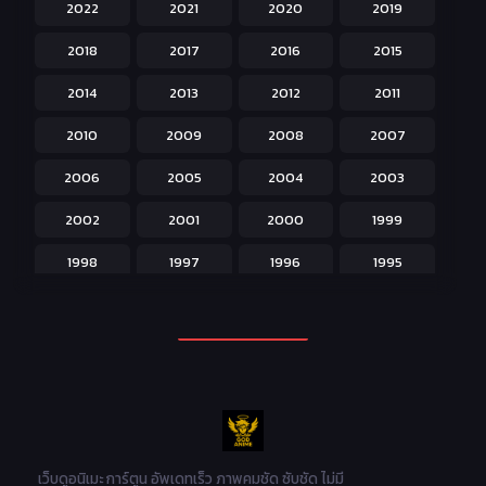
2022
2021
2020
2019
Historical ประวัติศาสตร์
43
2018
2017
2016
2015
Horror หลอน
31
2014
2013
2012
2011
Isekai ต่างโลก
208
2010
2009
2008
2007
Josei สำหรับผู้หญิง
23
2006
2005
2004
2003
Kids สำหรับเด็ก
227
2002
2001
2000
1999
Magic เวทย์มนต์
108
1998
1997
1996
1995
Martial Arts ศิลปะการต่อสู้
38
1994
1993
1992
1991
Mecha หุ่นยนต์
176
1990
1989
1988
1987
Military ทหาร
47
1986
1985
1984
1983
Music เพลง
31
1982
1981
1980
1979
Mystery ลึกลับ
90
1978
1977
1976
1975
เว็บดูอนิเมะ การ์ตูน อัพเดทเร็ว ภาพคมชัด ซับชัด ไม่มี
Parody ล้อเลียน
13