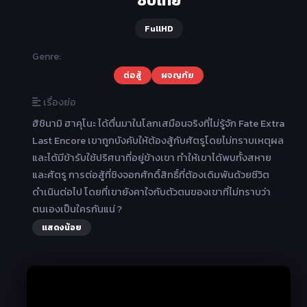
FullHD
Genre:
ต่อสู้
ผจญภัย
เรื่องย่อ
ฮิชินามิ ฮาคุโนะ ได้ตื่นมาในโลกเสมือนจริงที่ไม่รู้จัก Fate Extra
Last Encore เขาถูกบังคับให้ต้องสู้กับศัตรูโดยไม่ทราบเหตุผล
และได้มีข้ารับใช้ปริศนาที่อยู่ข้างเขา ทำให้เขาได้พบทั้งสหาย
และศัตรู การต่อสู้ที่ชิงจอกศักดิ์สิทธิ์ที่ต้องเดิมพันด้วยชีวิต
ดำเนินต่อไป โดยที่เขายังคาใจกับตัวตนของเขาที่ไม่ทราบว่า
ตนเองเป็นใครกันแน่ ?
แสดงน้อย