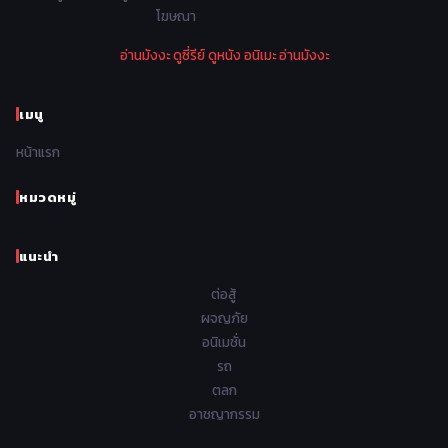
โฆษณา
1974
1973
1972
1971
Police ตำรวจ
27
อ่านมังงะ
ดูซี่รีย์
ดูหนัง
อนิเมะ
อ่านมังงะ
1970
1969
1968
1967
Psychological จิตวิทยา
47
1966
1965
1964
1963
เมนู
Romance โรแมนติก
441
1962
1961
1960
1959
หน้าแรก
Samurai ซามูไร
26
1958
1957
1956
1955
School โรงเรียน
434
หมวดหมู่
1954
1953
1952
1951
Sci-Fi วิทยาศาสตร์
79
แนะนำ
1950
1949
1948
Seinen วัยรุ่น
785
ต่อสู้
Short เรื่องสั้น
48
ผจญภัย
อนิเมชั่น
Shoujo สาวน้อย
485
รถ
Shoujo Ai ยูริ
ตลก
5
อาชญากรรม
Shounen เด็กผู้ชาย
340