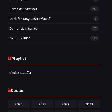
Crime อาชญากรรม
197
Dark fantasy ดาร์ค แฟนตาซี
3
Dementia คลุ้มคลั่ง
27
Demons ปีศาจ
173
Drama ดราม่า
174
Ecchi หื่น
Playlist
58
Family ครอบครัว
277
ต่างโลกยอดฮิต
Fantasy แฟนตาซี
203
Game เกม
42
ปีอนิเมะ
Harem ฮาเร็ม
60
2026
2025
2024
2023
Hentai ลามก
42