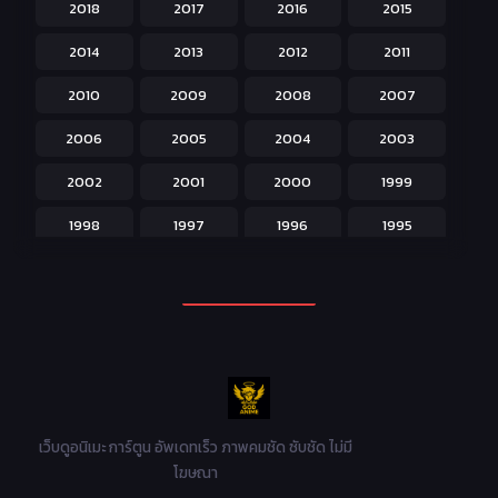
2018
2017
2016
2015
Horror หลอน
31
2014
2013
2012
2011
Isekai ต่างโลก
208
2010
2009
2008
2007
Josei สำหรับผู้หญิง
23
2006
2005
2004
2003
Kids สำหรับเด็ก
227
2002
2001
2000
1999
Magic เวทย์มนต์
108
1998
1997
1996
1995
Martial Arts ศิลปะการต่อสู้
38
1994
1993
1992
1991
Mecha หุ่นยนต์
176
1990
1989
1988
1987
Military ทหาร
47
1986
1985
1984
1983
Music เพลง
31
1982
1981
1980
1979
Mystery ลึกลับ
90
1978
1977
1976
1975
เว็บดูอนิเมะ การ์ตูน อัพเดทเร็ว ภาพคมชัด ซับชัด ไม่มี
Parody ล้อเลียน
13
โฆษณา
1974
1973
1972
1971
Police ตำรวจ
27