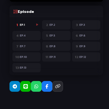
Episode
1
2
3
EP.1
EP.2
EP.3
4
5
6
EP.4
EP.5
EP.6
7
8
9
EP.7
EP.8
EP.9
10
11
12
EP.10
EP.11
EP.12
13
EP.13