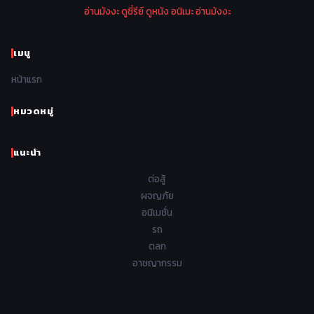
อ่านมังงะ
ดูซี่รีย์
ดูหนัง
อนิเมะ
อ่านมังงะ
1970
1969
1968
1967
Psychological จิตวิทยา
47
1966
1965
1964
1963
เมนู
Romance โรแมนติก
441
1962
1961
1960
1959
หน้าแรก
Samurai ซามูไร
26
1958
1957
1956
1955
School โรงเรียน
434
หมวดหมู่
1954
1953
1952
1951
Sci-Fi วิทยาศาสตร์
79
แนะนำ
1950
1949
1948
Seinen วัยรุ่น
785
ต่อสู้
Short เรื่องสั้น
48
ผจญภัย
อนิเมชั่น
Shoujo สาวน้อย
485
รถ
Shoujo Ai ยูริ
ตลก
5
อาชญากรรม
Shounen เด็กผู้ชาย
340
Shounen Ai ชายxชาย
17