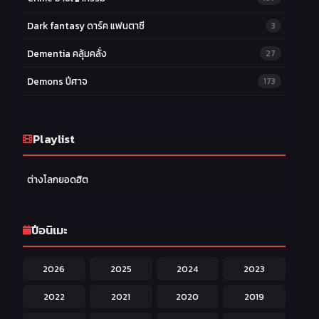
Dark fantasy ดาร์ค แฟนตาซี
3
Dementia คลุ้มคลั่ง
27
Demons ปีศาจ
173
Drama ดราม่า
174
Ecchi หื่น
Playlist
58
Family ครอบครัว
277
ต่างโลกยอดฮิต
Fantasy แฟนตาซี
203
Game เกม
42
ปีอนิเมะ
Harem ฮาเร็ม
60
2026
2025
2024
2023
Hentai ลามก
42
2022
2021
2020
2019
Historical ประวัติศาสตร์
43