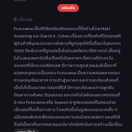
อนิเมชั่น
เรื่องย่อ
Futurama เป็นซีรีส์แอนิเมชันคอมเมดี้ที่สร้างโดย Matt
Groening และ David X. Cohen เรื่องราวเกี่ยวกับชีวิตของฟริ
ผู้ส่งสำคัญของดวงดาวอังคารที่ถูกปลุกให้ตื่นขึ้นมาในอนาคต
1000 ปีหลังจากที่ถูกแช่แข็งในช่วงสมัยประวัติศาสตร์ เซ็ตอยู่
ในโรงแรมพลานิตซึ่งเป็นหนึ่งในหลายๆ ที่สถานที่ต่างๆ ใน
อนาคตที่เป็นระบบลิมิตเลส มีภาพวาดสุดสวยและมีเนื้อหาที่
แปลกสนุกแนวเรื่องของ Futurama เป็นความผสมผสานของ
การผจญภัยอวกาศ การเข้าสู่อนาคต และการสะท้อนสังคมที่
เป็นไปได้ในอนาคต ตลอดซีรีส์ มีการสะท้อนและการพูดถึง
ปัญหาทางสังคม วัฒนธรรม และเทคโนโลยีของอนาคตตอนที่
8 ของ Futurama หรือ Season 8 ถูกแบ่งออกเป็นสองส่วน
เรื่องย่อที่ไม่เป็นทางการ โดยเกิดขึ้นในรูปแบบของฉากสั้น ๆ
หรือตอนพิเศษเพื่อตอบสนองความสนใจของแฟนๆ ของซีรีส์
ซึ่งมีเนื้อหาที่หลากหลายและมีอาร์ตข้อคิดในการสร้างเนื้อเรื่อง