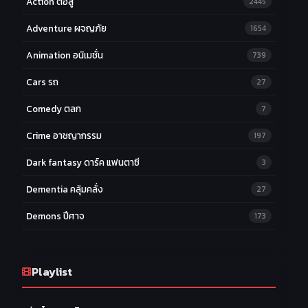
Action ต่อสู้
2445
Adventure ผจญภัย
1654
Animation อนิเมชั่น
739
Cars รถ
27
Comedy ตลก
7
Crime อาชญากรรม
197
Dark fantasy ดาร์ค แฟนตาซี
3
Dementia คลุ้มคลั่ง
27
Demons ปีศาจ
173
Drama ดราม่า
174
Ecchi หื่น
Playlist
58
Family ครอบครัว
277