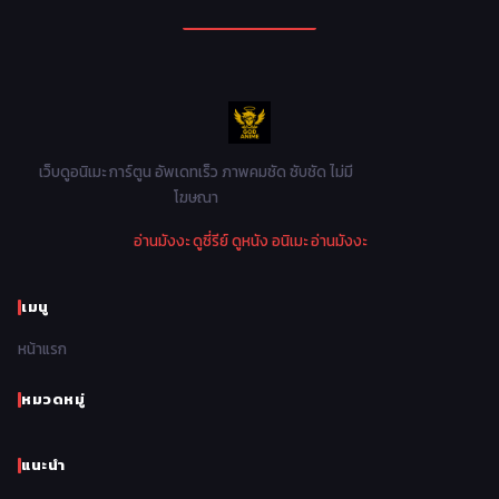
Mecha หุ่นยนต์
176
1990
1989
1988
1987
Military ทหาร
47
1986
1985
1984
1983
Music เพลง
31
1982
1981
1980
1979
Mystery ลึกลับ
90
1978
1977
1976
1975
เว็บดูอนิเมะ การ์ตูน อัพเดทเร็ว ภาพคมชัด ซับชัด ไม่มี
Parody ล้อเลียน
13
โฆษณา
1974
1973
1972
1971
Police ตำรวจ
27
อ่านมังงะ
ดูซี่รีย์
ดูหนัง
อนิเมะ
อ่านมังงะ
1970
1969
1968
1967
Psychological จิตวิทยา
47
1966
1965
1964
1963
เมนู
Romance โรแมนติก
441
1962
1961
1960
1959
หน้าแรก
Samurai ซามูไร
26
1958
1957
1956
1955
School โรงเรียน
434
หมวดหมู่
1954
1953
1952
1951
Sci-Fi วิทยาศาสตร์
79
แนะนำ
1950
1949
1948
Seinen วัยรุ่น
785