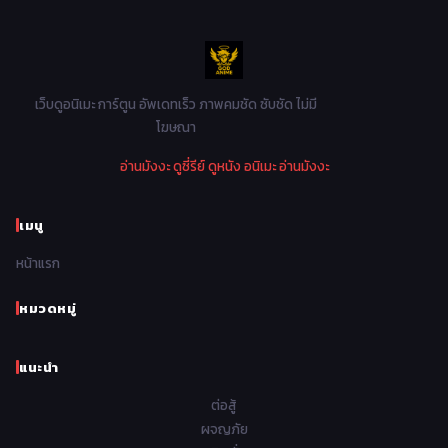
1986
1985
1984
1983
Music เพลง
31
1982
1981
1980
1979
Mystery ลึกลับ
90
1978
1977
1976
1975
เว็บดูอนิเมะ การ์ตูน อัพเดทเร็ว ภาพคมชัด ซับชัด ไม่มี
Parody ล้อเลียน
13
โฆษณา
1974
1973
1972
1971
Police ตำรวจ
27
อ่านมังงะ
ดูซี่รีย์
ดูหนัง
อนิเมะ
อ่านมังงะ
1970
1969
1968
1967
Psychological จิตวิทยา
46
1966
1965
1964
1963
เมนู
Romance โรแมนติก
442
1962
1961
1960
1959
หน้าแรก
Samurai ซามูไร
26
1958
1957
1956
1955
School โรงเรียน
434
หมวดหมู่
1954
1953
1952
1951
Sci-Fi วิทยาศาสตร์
80
แนะนำ
1950
1949
1948
Seinen วัยรุ่น
785
ต่อสู้
Short เรื่องสั้น
48
ผจญภัย