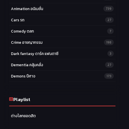
Animation อนิเมชั่น
739
Cars รถ
27
Comedy ตลก
7
Crime อาชญากรรม
198
Dark fantasy ดาร์ค แฟนตาซี
3
Dementia คลุ้มคลั่ง
27
Demons ปีศาจ
173
Drama ดราม่า
174
Ecchi หื่น
Playlist
58
Family ครอบครัว
277
ต่างโลกยอดฮิต
Fantasy แฟนตาซี
203