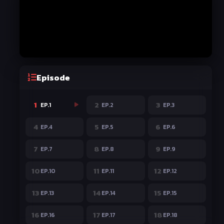
Episode
1
2
3
EP.1
EP.2
EP.3
4
5
6
EP.4
EP.5
EP.6
7
8
9
EP.7
EP.8
EP.9
10
11
12
EP.10
EP.11
EP.12
13
14
15
EP.13
EP.14
EP.15
16
17
18
EP.16
EP.17
EP.18