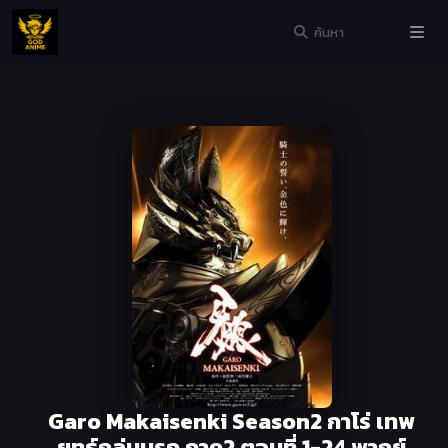
Garo Makaisenki Season2 กาโร่ เทพ
ยุทธ์ถล่มนรก ภาค2 ตอนที่ 1-24 พากย์