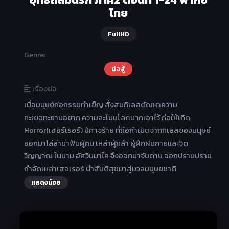
ไทย
FullHD
Genre:
ต่อสู้
เรื่องย่อ
เมื่อมนุษย์ก่อกรรมทำเข็ญ สั่งสมกิเลสตัณหาความ
ทะเยอทะยานอยาก ความละโมบโลภมากเอาไว้ ก่อให้เกิด
Horror(เฮอร์เรอร์) ปีศาจร้าย ที่ถือกำเนิดจากกิเลสของมนุษย์
ออกมาไล่ล่าฆ่าฟันผู้คน เหล่าผู้กล้า ผู้ฝึกฝนกายและจิต
วิญญาณ ในนาม อัศวินมาไค จึงออกมาจับดาบ ออกปราบปราม
กำจัดเหล่าเฮอเรอร์ นำสันติสุขมาสู่มวลมนุษยชาติ
แสดงน้อย