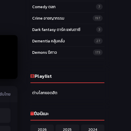
า
Comedy ตลก
7
Crime อาชญากรรม
197
Dark fantasy ดาร์ค แฟนตาซี
3
Dementia คลุ้มคลั่ง
27
Demons ปีศาจ
173
Drama ดราม่า
174
Ecchi หื่น
Playlist
58
Family ครอบครัว
277
ต่างโลกยอดฮิต
ซับไทย
Fantasy แฟนตาซี
203
Game เกม
42
ปีอนิเมะ
Harem ฮาเร็ม
60
2026
2025
2024