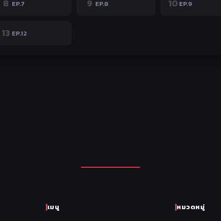
8
9
10
EP.7
EP.8
EP.9
13
EP.12
เมนู
หมวดหมู่