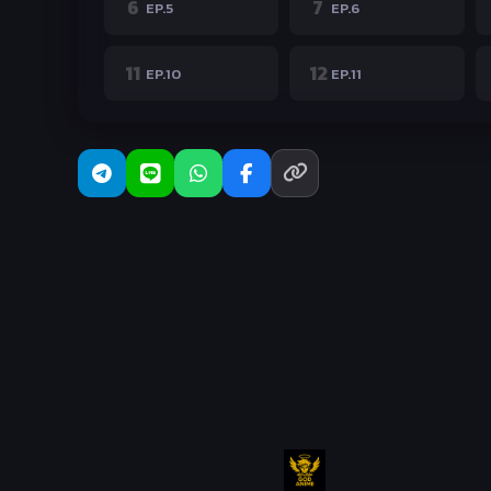
6
7
EP.5
EP.6
11
12
EP.10
EP.11