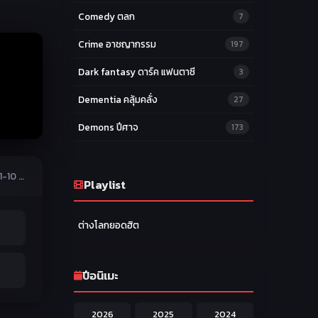
Comedy ตลก
7
Crime อาชญากรรม
197
Dark fantasy ดาร์ค แฟนตาซี
3
Dementia คลุ้มคลั่ง
27
Demons ปีศาจ
173
Drama ดราม่า
174
Green Eggs and Ham Season 2 กรีน เอ้กส์ แอนด์ แฮ1 ซีซั่น 2 ตอนที่ 1-10 พากย์ไทย
Ecchi หื่น
Playlist
58
Family ครอบครัว
277
ต่างโลกยอดฮิต
Fantasy แฟนตาซี
203
Game เกม
42
ปีอนิเมะ
Harem ฮาเร็ม
60
2026
2025
2024