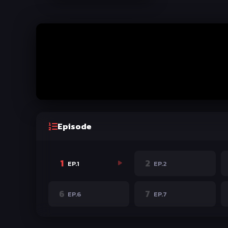
Episode
1
2
EP.1
EP.2
6
7
EP.6
EP.7