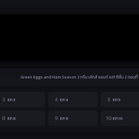
3
4
5
EP.3
EP.4
EP.5
8
9
10
EP.8
EP.9
EP.10