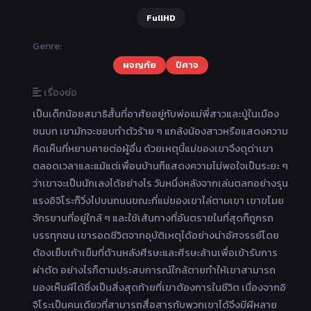
FullHD
Genre:
ผจญภัย
ปีศาจ
เรื่องย่อ
เป็นเด็กน้อยสมาธิสั้นที่อาศัยอยู่กับพ่อแม่พี่สาวและปู่ในเมือง
ชนบท เขามักจะชอบทำตัวร้าย ๆ แกล้งน้องสาวหรือแสดงความ
คิดเห็นที่หยาบคายต่อผู้อื่น ด้วยเหตุนี้แม่ของเขาจึงดุด่าเขา
ตลอดเวลาและแม้แต่เพื่อนบ้านก็แสดงความไม่พอใจเป็นระยะ ๆ
ว่าเขาจะเป็นนักเลงได้อย่างไร วันหนึ่งหลังจากเล่นตลกอย่างรุน
แรงอิจิโระก็วิ่งไปบนถนนขณะที่แม่ของเขาไล่ตามเขา เขาขโมย
จักรยานที่อยู่ใกล้ ๆ และใช้เส้นทางที่อันตรายในที่สุดก็ถูกรถ
บรรทุกชน เขารอดชีวิตจากอุบัติเหตุได้อย่างน่าอัศจรรย์โดย
ต้องเย็บเก้าเข็มที่ด้านหลังศีรษะและศีรษะล้านเพื่อเข้ารับการ
ผ่าตัด อย่างไรก็ตามประสบการณ์ใกล้ตายทำให้เขาสามารถ
มองเห็นผีได้ซึ่งเป็นสิ่งสุดท้ายที่เขาต้องการในชีวิต เนื่องจากอิ
จิโระเป็นคนเดียวที่สามารถสื่อสารกับพวกเขาได้จึงมีผีหลาย