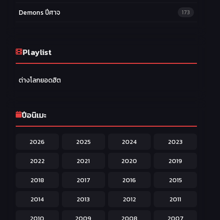
Demons ปีศาจ
173
Drama ดราม่า
174
Ecchi หื่น
Playlist
58
Family ครอบครัว
277
ต่างโลกยอดฮิต
Fantasy แฟนตาซี
203
Game เกม
42
ปีอนิเมะ
Harem ฮาเร็ม
60
2026
2025
2024
2023
Hentai ลามก
42
2022
2021
2020
2019
Historical ประวัติศาสตร์
43
2018
2017
2016
2015
Horror หลอน
31
2014
2013
2012
2011
Isekai ต่างโลก
208
2010
2009
2008
2007