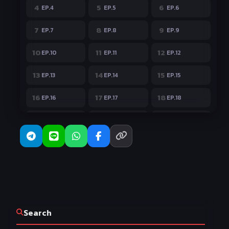
4
5
6
EP.4
EP.5
EP.6
7
8
9
EP.7
EP.8
EP.9
10
11
12
EP.10
EP.11
EP.12
13
14
15
EP.13
EP.14
EP.15
16
17
18
EP.16
EP.17
EP.18
19
20
21
EP.19
EP.20
EP.21
22
23
24
EP.22
EP.23
EP.24
Search