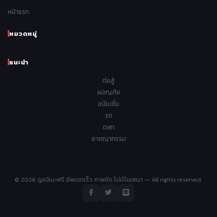
1962
1961
1960
1959
หน้าแรก
Samurai ซามูไร
26
1958
1957
1956
1955
School โรงเรียน
434
หมวดหมู่
1954
1953
1952
1951
Sci-Fi วิทยาศาสตร์
80
แนะนำ
1950
1949
1948
Seinen วัยรุ่น
785
ต่อสู้
Short เรื่องสั้น
48
ผจญภัย
อนิเมชั่น
Shoujo สาวน้อย
487
รถ
Shoujo Ai ยูริ
ตลก
5
อาชญากรรม
Shounen เด็กผู้ชาย
340
Shounen Ai ชายxชาย
17
© 2026 ดูอนิเมะฟรี อัพเดทเร็ว ภาพชัด ไม่มีโฆษณา — All rights reserved.
Slice of Life ชีวิตประจำวัน
408
Space อวกาศ
101