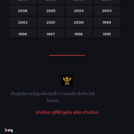
Josei สำหรับผู้หญิง
23
2006
2005
2004
2003
Kids สำหรับเด็ก
227
2002
2001
2000
1999
Magic เวทย์มนต์
108
1998
1997
1996
1995
Martial Arts ศิลปะการต่อสู้
38
1994
1993
1992
1991
Mecha หุ่นยนต์
176
1990
1989
1988
1987
Military ทหาร
47
1986
1985
1984
1983
Music เพลง
31
1982
1981
1980
1979
Mystery ลึกลับ
90
1978
1977
1976
1975
เว็บดูอนิเมะ การ์ตูน อัพเดทเร็ว ภาพคมชัด ซับชัด ไม่มี
Parody ล้อเลียน
13
โฆษณา
1974
1973
1972
1971
Police ตำรวจ
27
อ่านมังงะ
ดูซี่รีย์
ดูหนัง
อนิเมะ
อ่านมังงะ
1970
1969
1968
1967
Psychological จิตวิทยา
46
1966
1965
1964
1963
เมนู
Romance โรแมนติก
442