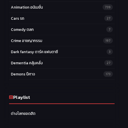
Animation อนิเมชั่น
739
Cars รถ
27
Comedy ตลก
7
Crime อาชญากรรม
197
Dark fantasy ดาร์ค แฟนตาซี
3
Dementia คลุ้มคลั่ง
27
Demons ปีศาจ
173
Drama ดราม่า
174
Ecchi หื่น
Playlist
58
Family ครอบครัว
277
ต่างโลกยอดฮิต
Fantasy แฟนตาซี
203