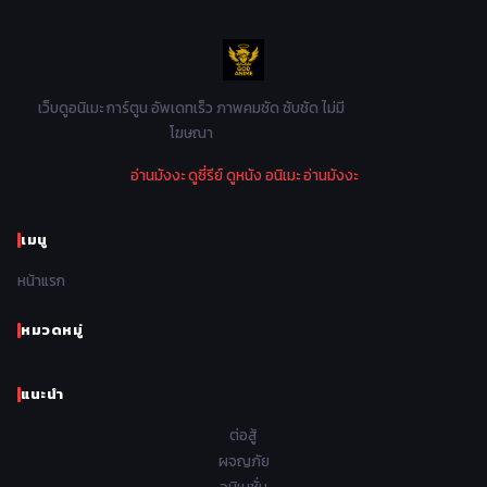
1986
1985
1984
1983
Music เพลง
31
1982
1981
1980
1979
Mystery ลึกลับ
90
1978
1977
1976
1975
เว็บดูอนิเมะ การ์ตูน อัพเดทเร็ว ภาพคมชัด ซับชัด ไม่มี
Parody ล้อเลียน
13
โฆษณา
1974
1973
1972
1971
Police ตำรวจ
27
อ่านมังงะ
ดูซี่รีย์
ดูหนัง
อนิเมะ
อ่านมังงะ
1970
1969
1968
1967
Psychological จิตวิทยา
47
1966
1965
1964
1963
เมนู
Romance โรแมนติก
441
1962
1961
1960
1959
หน้าแรก
Samurai ซามูไร
26
1958
1957
1956
1955
School โรงเรียน
434
หมวดหมู่
1954
1953
1952
1951
Sci-Fi วิทยาศาสตร์
79
แนะนำ
1950
1949
1948
Seinen วัยรุ่น
785
ต่อสู้
Short เรื่องสั้น
48
ผจญภัย