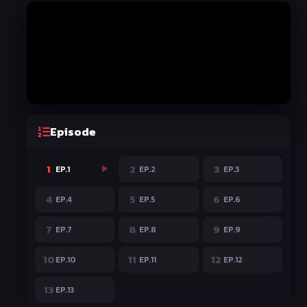
Episode
1
2
3
EP.1
EP.2
EP.3
4
5
6
EP.4
EP.5
EP.6
7
8
9
EP.7
EP.8
EP.9
10
11
12
EP.10
EP.11
EP.12
13
EP.13