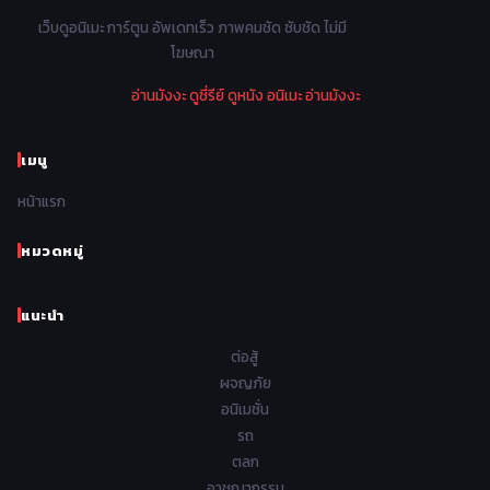
1978
1977
1976
1975
เว็บดูอนิเมะ การ์ตูน อัพเดทเร็ว ภาพคมชัด ซับชัด ไม่มี
Parody ล้อเลียน
13
โฆษณา
1974
1973
1972
1971
Police ตำรวจ
27
อ่านมังงะ
ดูซี่รีย์
ดูหนัง
อนิเมะ
อ่านมังงะ
1970
1969
1968
1967
Psychological จิตวิทยา
47
1966
1965
1964
1963
เมนู
Romance โรแมนติก
441
1962
1961
1960
1959
หน้าแรก
Samurai ซามูไร
26
1958
1957
1956
1955
School โรงเรียน
434
หมวดหมู่
1954
1953
1952
1951
Sci-Fi วิทยาศาสตร์
79
แนะนำ
1950
1949
1948
Seinen วัยรุ่น
785
ต่อสู้
Short เรื่องสั้น
48
ผจญภัย
อนิเมชั่น
Shoujo สาวน้อย
485
รถ
Shoujo Ai ยูริ
ตลก
5
อาชญากรรม