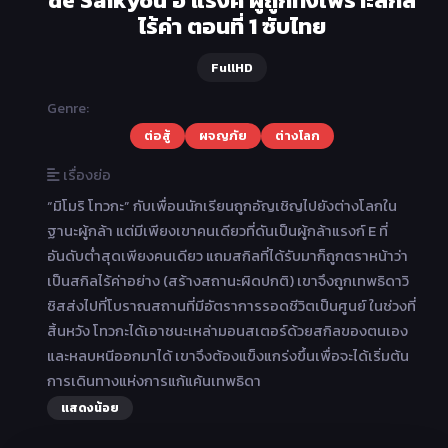
ไร้ค่า ตอนที่ 1 ซับไทย
FullHD
Genre:
ต่อสู้
ผจญภัย
ต่างโลก
เรื่องย่อ
“มิโมริ โทวกะ” กับเพื่อนนักเรียนถูกอัญเชิญไปยังต่างโลกใน
ฐานะผู้กล้า แต่มีเพียงเขาคนเดียวที่ดันเป็นผู้กล้าแรงก์ E ที่
อันดับต่ำสุดเพียงคนเดียว แถมสกิลที่ได้รับมาก็ถูกตราหน้าว่า
เป็นสกิลไร้ค่าอย่าง (สร้างสถานะผิดปกติ) เขาจึงถูกเทพธิดาวิ
ซิสส่งไปที่โบราณสถานที่มีอัตราการรอดชีวิตเป็นศูนย์ ในช่วงที่
สิ้นหวัง โทวกะได้เอาชนะเหล่ามอนสเตอร์ด้วยสกิลของตนเอง
และหลบหนีออกมาได้ เขาจึงต้องแข็งแกร่งขึ้นเพื่อจะได้เริ่มต้น
การเดินทางแห่งการแก้แค้นเทพธิดา
แสดงน้อย