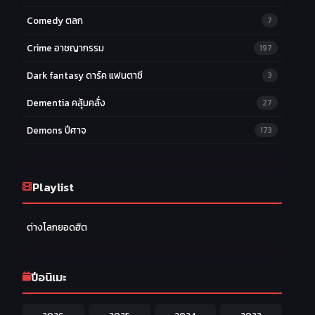
Comedy ตลก
7
Crime อาชญากรรม
197
Dark fantasy ดาร์ค แฟนตาซี
3
Dementia คลุ้มคลั่ง
27
Demons ปีศาจ
173
Drama ดราม่า
174
Ecchi หื่น
Playlist
58
Family ครอบครัว
277
ต่างโลกยอดฮิต
Fantasy แฟนตาซี
203
Game เกม
42
ปีอนิเมะ
Harem ฮาเร็ม
60