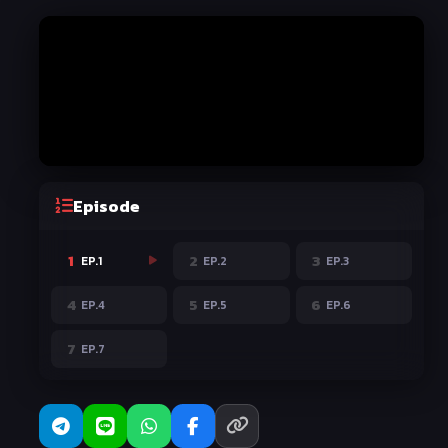
Episode
1
2
3
EP.1
EP.2
EP.3
4
5
6
EP.4
EP.5
EP.6
7
EP.7