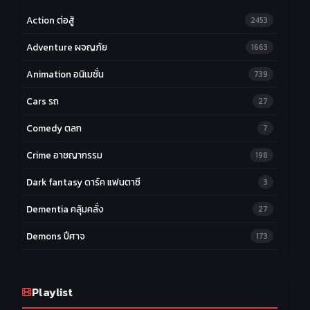
43
44
45
EP.43
EP.44
EP.45
Action ต่อสู้
2453
46
47
48
EP.46
EP.47
EP.48
Adventure ผจญภัย
1663
49
EP.49
Animation อนิเมชั่น
739
Cars รถ
27
Comedy ตลก
7
Crime อาชญากรรม
198
Dark fantasy ดาร์ค แฟนตาซี
3
Dementia คลุ้มคลั่ง
27
Demons ปีศาจ
173
Drama ดราม่า
174
Ecchi หื่น
Playlist
58