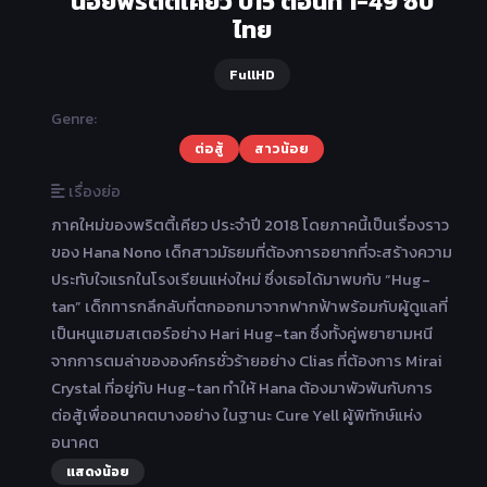
น้อยพริตตี้เคียว ปี15 ตอนที่ 1-49 ซับ
ไทย
FullHD
Genre:
ต่อสู้
สาวน้อย
เรื่องย่อ
ภาคใหม่ของพริตตี้เคียว ประจำปี 2018 โดยภาคนี้เป็นเรื่องราว
ของ Hana Nono เด็กสาวมัธยมที่ต้องการอยากที่จะสร้างความ
ประทับใจแรกในโรงเรียนแห่งใหม่ ซึ่งเธอได้มาพบกับ “Hug-
tan” เด็กทารกลึกลับที่ตกออกมาจากฟากฟ้าพร้อมกับผู้ดูแลที่
เป็นหนูแฮมสเตอร์อย่าง Hari Hug-tan ซึ่งทั้งคู่พยายามหนี
จากการตมล่าขององค์กรชั่วร้ายอย่าง Clias ที่ต้องการ Mirai
Crystal ที่อยู่กับ Hug-tan ทำให้ Hana ต้องมาพัวพันกับการ
ต่อสู้เพื่ออนาคตบางอย่าง ในฐานะ Cure Yell ผู้พิทักษ์แห่ง
อนาคต
แสดงน้อย