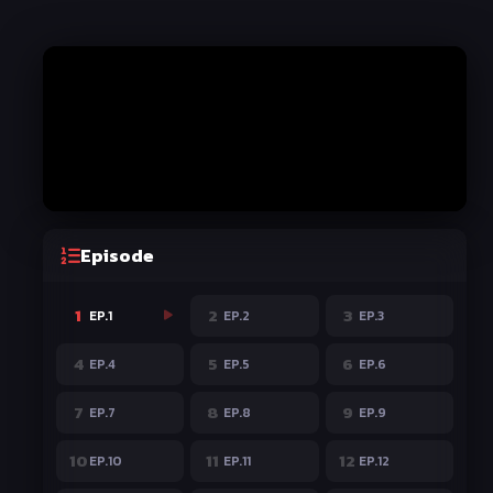
Episode
1
2
3
EP.1
EP.2
EP.3
4
5
6
EP.4
EP.5
EP.6
7
8
9
EP.7
EP.8
EP.9
10
11
12
EP.10
EP.11
EP.12