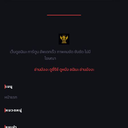
1994
1993
1992
1991
Mecha หุ่นยนต์
176
1990
1989
1988
1987
Military ทหาร
47
1986
1985
1984
1983
Music เพลง
31
1982
1981
1980
1979
Mystery ลึกลับ
90
1978
1977
1976
1975
เว็บดูอนิเมะ การ์ตูน อัพเดทเร็ว ภาพคมชัด ซับชัด ไม่มี
Parody ล้อเลียน
13
โฆษณา
1974
1973
1972
1971
Police ตำรวจ
27
อ่านมังงะ
ดูซี่รีย์
ดูหนัง
อนิเมะ
อ่านมังงะ
1970
1969
1968
1967
Psychological จิตวิทยา
46
1966
1965
1964
1963
เมนู
Romance โรแมนติก
442
1962
1961
1960
1959
หน้าแรก
Samurai ซามูไร
26
1958
1957
1956
1955
School โรงเรียน
434
หมวดหมู่
1954
1953
1952
1951
Sci-Fi วิทยาศาสตร์
80
แนะนำ