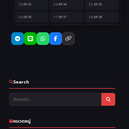
13
14
15
EP.13
EP.14
EP.15
16
17
18
EP.16
EP.17
EP.18
19
20
21
EP.19
EP.20
EP.21
22
23
24
EP.22
EP.23
EP.24
25
26
27
EP.25
EP.26
EP.27
28
29
30
EP.28
EP.29
EP.30
31
32
33
EP.31
EP.32
EP.33
Search
34
35
36
EP.34
EP.35
EP.36
37
38
39
EP.37
EP.38
EP.39
40
41
42
EP.40
EP.41
EP.42
หมวดหมู่