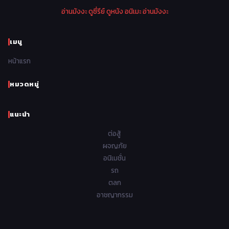
Police ตำรวจ
27
อ่านมังงะ
ดูซี่รีย์
ดูหนัง
อนิเมะ
อ่านมังงะ
1970
1969
1968
1967
Psychological จิตวิทยา
47
1966
1965
1964
1963
เมนู
Romance โรแมนติก
441
1962
1961
1960
1959
หน้าแรก
Samurai ซามูไร
26
1958
1957
1956
1955
School โรงเรียน
434
หมวดหมู่
1954
1953
1952
1951
Sci-Fi วิทยาศาสตร์
79
แนะนำ
1950
1949
1948
Seinen วัยรุ่น
785
ต่อสู้
Short เรื่องสั้น
48
ผจญภัย
อนิเมชั่น
Shoujo สาวน้อย
485
รถ
Shoujo Ai ยูริ
ตลก
5
อาชญากรรม
Shounen เด็กผู้ชาย
340
Shounen Ai ชายxชาย
17