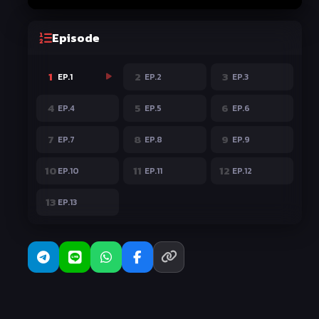
Episode
1
2
3
EP.1
EP.2
EP.3
4
5
6
EP.4
EP.5
EP.6
7
8
9
EP.7
EP.8
EP.9
10
11
12
EP.10
EP.11
EP.12
13
EP.13