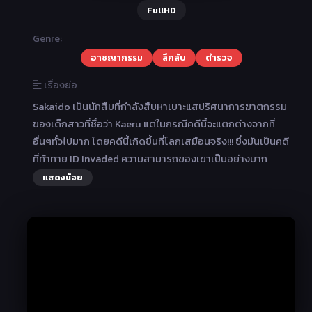
FullHD
Genre:
อาชญากรรม
ลึกลับ
ตำรวจ
เรื่องย่อ
Sakaido เป็นนักสืบที่กำลังสืบหาเบาะแสปริศนาการฆาตกรรม
ของเด็กสาวที่ชื่อว่า Kaeru แต่ในกรณีคดีนี้จะแตกต่างจากที่
อื่นๆทั่วไปมาก โดยคดีนี้เกิดขึ้นที่โลกเสมือนจริง!!! ซึ่งมันเป็นคดี
ที่ท้าทาย ID Invaded ความสามารถของเขาเป็นอย่างมาก
แสดงน้อย