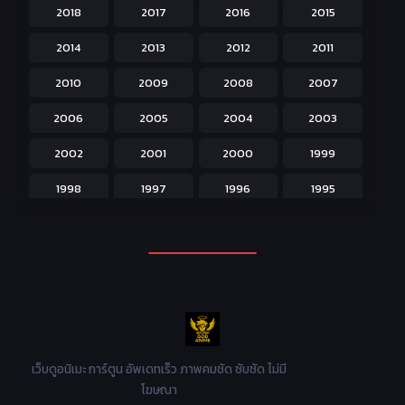
2018
2017
2016
2015
Horror หลอน
31
2014
2013
2012
2011
Isekai ต่างโลก
208
2010
2009
2008
2007
Josei สำหรับผู้หญิง
23
2006
2005
2004
2003
Kids สำหรับเด็ก
227
2002
2001
2000
1999
Magic เวทย์มนต์
108
1998
1997
1996
1995
Martial Arts ศิลปะการต่อสู้
38
1994
1993
1992
1991
Mecha หุ่นยนต์
176
1990
1989
1988
1987
Military ทหาร
47
1986
1985
1984
1983
Music เพลง
31
1982
1981
1980
1979
Mystery ลึกลับ
90
1978
1977
1976
1975
เว็บดูอนิเมะ การ์ตูน อัพเดทเร็ว ภาพคมชัด ซับชัด ไม่มี
Parody ล้อเลียน
13
โฆษณา
1974
1973
1972
1971