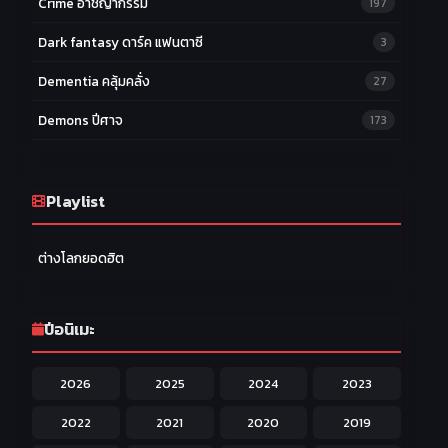
Crime อาชญากรรม
197
Dark fantasy ดาร์ค แฟนตาซี
3
Dementia คลุ้มคลั่ง
27
Demons ปีศาจ
173
Drama ดราม่า
174
Ecchi หื่น
Playlist
58
Family ครอบครัว
277
ต่างโลกยอดฮิต
Fantasy แฟนตาซี
203
Game เกม
42
ปีอนิเมะ
Harem ฮาเร็ม
60
2026
2025
2024
2023
Hentai ลามก
42
2022
2021
2020
2019
Historical ประวัติศาสตร์
43