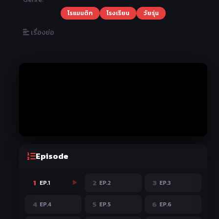
โรแมนติก
โรงเรียน
วัยรุ่น
เรื่องย่อ
Episode
1
2
3
EP.1
EP.2
EP.3
4
5
6
EP.4
EP.5
EP.6