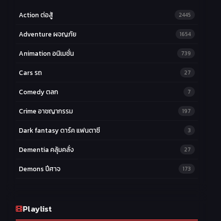
Action ต่อสู้
2445
Adventure ผจญภัย
1654
Animation อนิเมชั่น
739
Cars รถ
27
Comedy ตลก
7
Crime อาชญากรรม
197
Dark fantasy ดาร์ค แฟนตาซี
3
Dementia คลุ้มคลั่ง
27
Demons ปีศาจ
173
Drama ดราม่า
174
Ecchi หื่น
Playlist
58