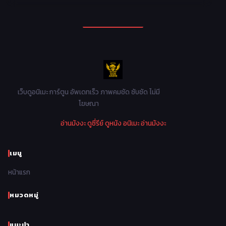
1994
1993
1992
1991
Mecha หุ่นยนต์
176
1990
1989
1988
1987
Military ทหาร
47
1986
1985
1984
1983
Music เพลง
31
1982
1981
1980
1979
Mystery ลึกลับ
90
1978
1977
1976
1975
เว็บดูอนิเมะ การ์ตูน อัพเดทเร็ว ภาพคมชัด ซับชัด ไม่มี
Parody ล้อเลียน
13
โฆษณา
1974
1973
1972
1971
Police ตำรวจ
27
อ่านมังงะ
ดูซี่รีย์
ดูหนัง
อนิเมะ
อ่านมังงะ
1970
1969
1968
1967
Psychological จิตวิทยา
47
1966
1965
1964
1963
เมนู
Romance โรแมนติก
441
1962
1961
1960
1959
หน้าแรก
Samurai ซามูไร
26
1958
1957
1956
1955
School โรงเรียน
434
หมวดหมู่
1954
1953
1952
1951
Sci-Fi วิทยาศาสตร์
79
แนะนำ