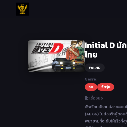
Initial D นั
ไทย
FullHD
Genre:
รถ
วัยรุ่น
เรื่องย่อ
นักเรียนมัธยมปลายคนหนึ่ง
(AE 86) ไปส่งเต้าหู้ตอนต
พยายามที่จะขับให้เร็วที่ส