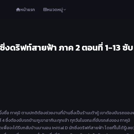
หน้าแรก
หมวดหมู่
กซิ่งดริฟท์สายฟ้า ภาค 2 ตอนที่ 1-13 ซับ
ชื่อ ทาคุมิ ตามปกติต้องช่วยงานที่บ้านซึ่งเป็นร้านเต้าหู้ เขาต้องขับรถของ
ี 4 ซึ่งต้องขับรถข้ามภูเขาอากินะทุกเช้า ทุกวันในขณะที่ขับรถส่งของ ทาคุมิ
ุดเพื่อจะได้รีบกลับบ้านมานอน Initial D นักซิ่งดริฟท์สายฟ้า โดยที่ไม่ได้รู้เลยว