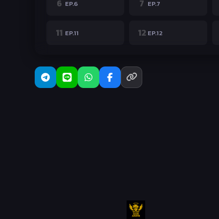
6
7
EP.6
EP.7
11
12
EP.11
EP.12