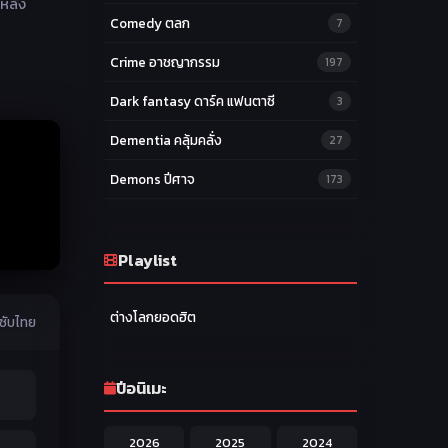
 หลัง
Comedy ตลก
7
Crime อาชญากรรม
197
Dark fantasy ดาร์ค แฟนตาซี
3
Dementia คลุ้มคลั่ง
27
Demons ปีศาจ
173
Drama ดราม่า
174
Ecchi หื่น
Playlist
58
Family ครอบครัว
277
ต่างโลกยอดฮิต
 ซับไทย
Fantasy แฟนตาซี
203
Game เกม
42
ปีอนิเมะ
Harem ฮาเร็ม
60
2026
2025
2024