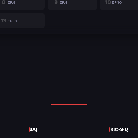
8
9
10
EP.8
EP.9
EP.10
13
EP.13
เมนู
หมวดหมู่