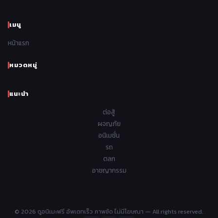
1970
1969
1968
1967
Psychological จิตวิทยา
47
1966
1965
1964
1963
เมนู
Romance โรแมนติก
441
1962
1961
1960
1959
หน้าแรก
Samurai ซามูไร
26
1958
1957
1956
1955
School โรงเรียน
434
หมวดหมู่
1954
1953
1952
1951
Sci-Fi วิทยาศาสตร์
79
แนะนำ
1950
1949
1948
Seinen วัยรุ่น
785
ต่อสู้
Short เรื่องสั้น
48
ผจญภัย
อนิเมชั่น
Shoujo สาวน้อย
485
รถ
Shoujo Ai ยูริ
ตลก
5
อาชญากรรม
Shounen เด็กผู้ชาย
340
Shounen Ai ชายxชาย
17
© 2026 ดูอนิเมะฟรี อัพเดทเร็ว ภาพชัด ไม่มีโฆษณา — All rights reserved.
Slice of Life ชีวิตประจำวัน
408