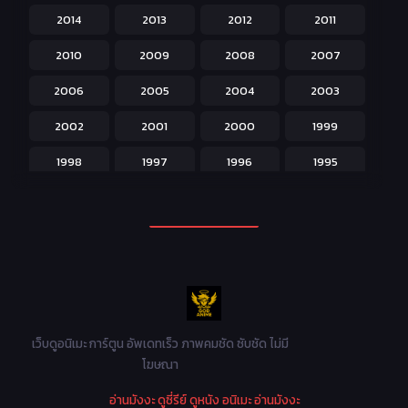
2014
2013
2012
2011
Isekai ต่างโลก
208
2010
2009
2008
2007
Josei สำหรับผู้หญิง
23
2006
2005
2004
2003
Kids สำหรับเด็ก
227
2002
2001
2000
1999
Magic เวทย์มนต์
108
1998
1997
1996
1995
Martial Arts ศิลปะการต่อสู้
38
1994
1993
1992
1991
Mecha หุ่นยนต์
176
1990
1989
1988
1987
Military ทหาร
47
1986
1985
1984
1983
Music เพลง
31
1982
1981
1980
1979
Mystery ลึกลับ
90
1978
1977
1976
1975
เว็บดูอนิเมะ การ์ตูน อัพเดทเร็ว ภาพคมชัด ซับชัด ไม่มี
Parody ล้อเลียน
13
โฆษณา
1974
1973
1972
1971
Police ตำรวจ
27
อ่านมังงะ
ดูซี่รีย์
ดูหนัง
อนิเมะ
อ่านมังงะ