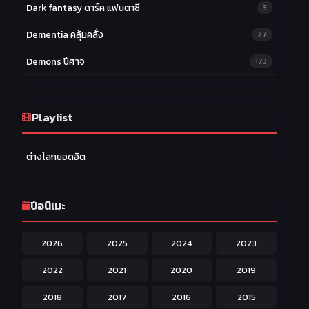
Dark fantasy ดาร์ค แฟนตาซี
3
Dementia คลุ้มคลั่ง
27
Demons ปีศาจ
173
Drama ดราม่า
174
Ecchi หื่น
Playlist
58
Family ครอบครัว
277
ต่างโลกยอดฮิต
Fantasy แฟนตาซี
203
Game เกม
42
ปีอนิเมะ
Harem ฮาเร็ม
60
2026
2025
2024
2023
Hentai ลามก
42
2022
2021
2020
2019
Historical ประวัติศาสตร์
43
2018
2017
2016
2015
Horror หลอน
31