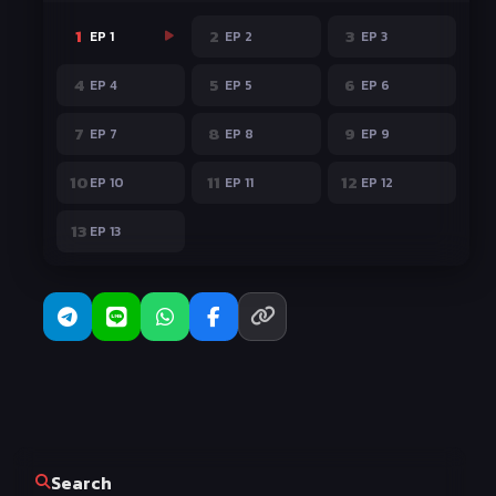
1
2
3
EP 1
EP 2
EP 3
4
5
6
EP 4
EP 5
EP 6
7
8
9
EP 7
EP 8
EP 9
10
11
12
EP 10
EP 11
EP 12
13
EP 13
Search