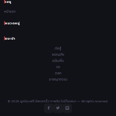
เมนู
Romance โรแมนติก
441
1962
1961
1960
1959
หน้าแรก
Samurai ซามูไร
26
1958
1957
1956
1955
School โรงเรียน
434
หมวดหมู่
1954
1953
1952
1951
Sci-Fi วิทยาศาสตร์
79
แนะนำ
1950
1949
1948
Seinen วัยรุ่น
785
ต่อสู้
Short เรื่องสั้น
48
ผจญภัย
อนิเมชั่น
Shoujo สาวน้อย
485
รถ
Shoujo Ai ยูริ
ตลก
5
อาชญากรรม
Shounen เด็กผู้ชาย
340
Shounen Ai ชายxชาย
17
© 2026 ดูอนิเมะฟรี อัพเดทเร็ว ภาพชัด ไม่มีโฆษณา — All rights reserved.
Slice of Life ชีวิตประจำวัน
408
Space อวกาศ
101