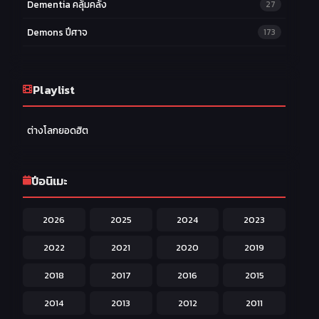
Dementia คลุ้มคลั่ง
27
Demons ปีศาจ
173
Drama ดราม่า
174
Ecchi หื่น
Playlist
58
Family ครอบครัว
277
ต่างโลกยอดฮิต
Fantasy แฟนตาซี
203
Game เกม
42
ปีอนิเมะ
Harem ฮาเร็ม
60
2026
2025
2024
2023
Hentai ลามก
42
2022
2021
2020
2019
Historical ประวัติศาสตร์
43
2018
2017
2016
2015
Horror หลอน
31
2014
2013
2012
2011
Isekai ต่างโลก
208