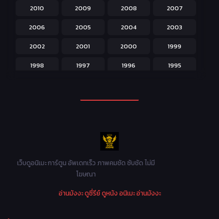
2010
2009
2008
2007
Josei สำหรับผู้หญิง
23
2006
2005
2004
2003
Kids สำหรับเด็ก
227
2002
2001
2000
1999
Magic เวทย์มนต์
108
1998
1997
1996
1995
Martial Arts ศิลปะการต่อสู้
38
1994
1993
1992
1991
Mecha หุ่นยนต์
176
1990
1989
1988
1987
Military ทหาร
47
1986
1985
1984
1983
Music เพลง
31
1982
1981
1980
1979
Mystery ลึกลับ
90
1978
1977
1976
1975
เว็บดูอนิเมะ การ์ตูน อัพเดทเร็ว ภาพคมชัด ซับชัด ไม่มี
Parody ล้อเลียน
13
โฆษณา
1974
1973
1972
1971
Police ตำรวจ
27
อ่านมังงะ
ดูซี่รีย์
ดูหนัง
อนิเมะ
อ่านมังงะ
1970
1969
1968
1967
Psychological จิตวิทยา
47
1966
1965
1964
1963