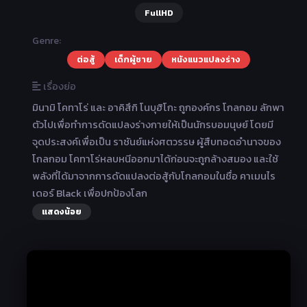
FullHD
Genre:
ต่อสู้
เด็กผู้ชาย
หนังแนวแปลงร่าง
เรื่องย่อ
มินามิ โคทาโร่ และ อาคิสึกิ โนบุฮิโกะ ถูกองค์กร โกลกอม ลักพา
ตัวไปเพื่อทำการดัดแปลงร่างกายให้เป็นนักรบอมนุษย์ โดยมี
จุดประสงค์เพื่อเป็น ราชันย์แห่งศตวรรษ ผู้สืบทอดอำนาจของ
โกลกอม โคทาโร่หลบหนีออกมาได้ก่อนจะถูกล้างสมอง และใช้
พลังที่ได้มาจากการดัดแปลงต่อสู้กับโกลกอมในชื่อ คาเมนไร
เดอร์ Black เพื่อปกป้องโลก
แสดงน้อย