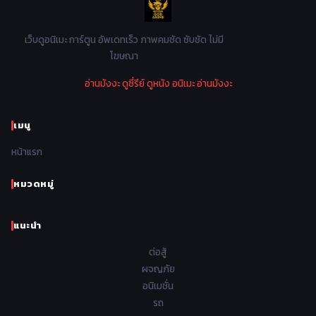
1982
1981
1980
1979
Mystery ลึกลับ
90
1978
1977
1976
1975
เว็บดูอนิเมะ การ์ตูน อัพเดทเร็ว ภาพคมชัด ซับชัด ไม่มี
Parody ล้อเลียน
13
โฆษณา
1974
1973
1972
1971
Police ตำรวจ
27
อ่านมังงะ
ดูซี่รีย์
ดูหนัง
อนิเมะ
อ่านมังงะ
1970
1969
1968
1967
Psychological จิตวิทยา
47
1966
1965
1964
1963
เมนู
Romance โรแมนติก
441
1962
1961
1960
1959
หน้าแรก
Samurai ซามูไร
26
1958
1957
1956
1955
School โรงเรียน
434
หมวดหมู่
1954
1953
1952
1951
Sci-Fi วิทยาศาสตร์
79
แนะนำ
1950
1949
1948
Seinen วัยรุ่น
785
ต่อสู้
Short เรื่องสั้น
48
ผจญภัย
อนิเมชั่น
Shoujo สาวน้อย
485
รถ