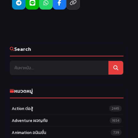
22
23
24
EP.22
EP.23
EP.24
25
26
27
EP.25
EP.26
EP.27
28
29
30
EP.28
EP.29
EP.30
31
32
33
EP.31
EP.32
EP.33
Search
34
35
36
EP.34
EP.35
EP.36
37
38
39
EP.37
EP.38
EP.39
40
41
42
EP.40
EP.41
EP.42
หมวดหมู่
43
44
45
EP.43
EP.44
EP.45
Action ต่อสู้
2445
46
47
EP.46
EP.47
Adventure ผจญภัย
1654
Animation อนิเมชั่น
739