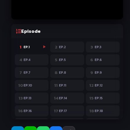
Episode
1
2
3
EP.1
EP.2
EP.3
4
5
6
EP.4
EP.5
EP.6
7
8
9
EP.7
EP.8
EP.9
10
11
12
EP.10
EP.11
EP.12
13
14
15
EP.13
EP.14
EP.15
16
17
18
EP.16
EP.17
EP.18
19
20
21
EP.19
EP.20
EP.21