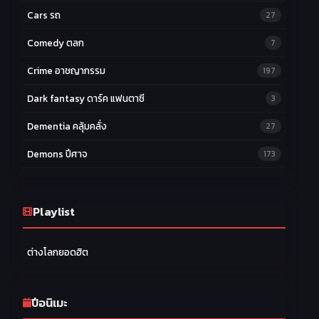
Cars รถ
27
Comedy ตลก
7
Crime อาชญากรรม
197
Dark fantasy ดาร์ค แฟนตาซี
3
Dementia คลุ้มคลั่ง
27
Demons ปีศาจ
173
Drama ดราม่า
174
Ecchi หื่น
Playlist
58
Family ครอบครัว
277
ต่างโลกยอดฮิต
Fantasy แฟนตาซี
203
Game เกม
42
ปีอนิเมะ