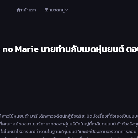
หน้าแรก
หมวดหมู่
 no Marie นายท่านกับเมดหุ่นยนต์ ต
ารี สาวใช้หุ่นยนต์" มารี เด็กสาวอดีตนักสู้อัจฉริยะ ปิดบังเรื่องที่ตัวเองเป็นมนุษย
ที่คฤหาสน์ของอาเธอร์ทายาทของกลุ่มบริษัทใหญ่ที่เกลียดมนุษย์ ถ้าตัวจริงถู
 ใช้ใบหน้าไร้อารมณ์ทำงานในฐานะ"หุ่นยนต์"และปกป้องอาเธอร์จากการลอบ