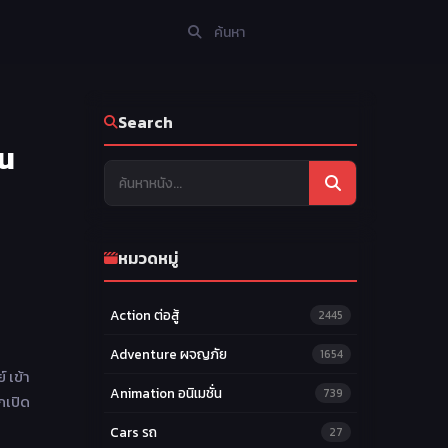
Search
อน
หมวดหมู่
Action ต่อสู้
2445
Adventure ผจญภัย
1654
์ เข้า
Animation อนิเมชั่น
739
กเปิด
Cars รถ
27