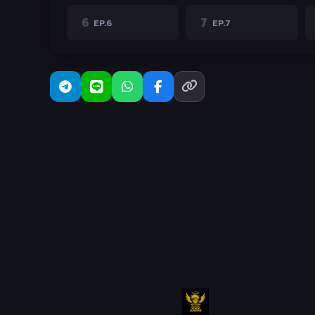
6
7
EP.6
EP.7