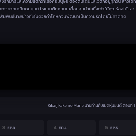
งรักมารีและความแตกว่าเธอคือมนุษย์ ต้องตื่นเต้นและวิตกอยู่ทุกวัน สาวใช้ที่
ละทายาทเกลียดมนุษย์ โรแมนติกคอมเมดี้อบอุ่นหัวใจที่จะทำให้คุณร้องไห้และ
ามสัมพันธ์นายบ่าวที่เริ่มด้วยคำโกหกจนพัฒนาเป็นความรักโดยไม่คาดคิด
Kikaijikake no Marie นายท่านกับเมดหุ่นยนต์ ตอนที่ 1
3
4
5
EP.3
EP.4
EP.5