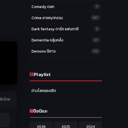
Comedy ตลก
7
Crime อาชญากรรม
197
Dark fantasy ดาร์ค แฟนตาซี
3
Dementia คลุ้มคลั่ง
27
Demons ปีศาจ
173
Drama ดราม่า
174
Ecchi หื่น
Playlist
58
Family ครอบครัว
277
ต่างโลกยอดฮิต
Fantasy แฟนตาซี
203
 ซับไทย
Game เกม
42
ปีอนิเมะ
Harem ฮาเร็ม
60
2026
2025
2024