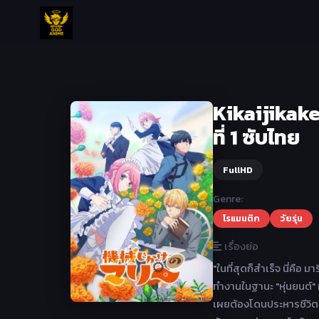
Kikaijikake
ที่ 1 ซับไทย
FullHD
Genre:
โรแมนติก
วัยรุ่น
เรื่องย่อ
"ในที่สุดก็สำเร็จ นี่คือ ม
ทำงานในฐานะ "หุ่นยนต์" 
เผยต้องโดนประหารชีวิต