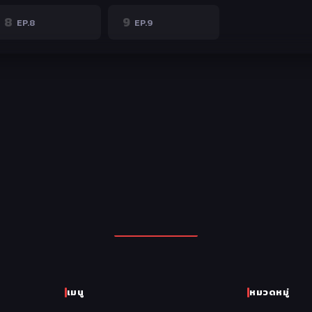
8
9
EP.8
EP.9
เมนู
หมวดหมู่