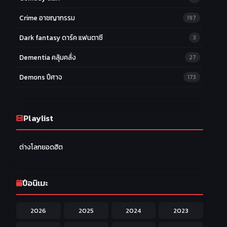
Crime อาชญากรรม
197
Dark fantasy ดาร์ค แฟนตาซี
3
Dementia คลุ้มคลั่ง
27
Demons ปีศาจ
173
Drama ดราม่า
174
Ecchi หื่น
Playlist
58
Family ครอบครัว
277
ต่างโลกยอดฮิต
Fantasy แฟนตาซี
203
Game เกม
42
ปีอนิเมะ
Harem ฮาเร็ม
60
2026
2025
2024
2023
Hentai ลามก
42