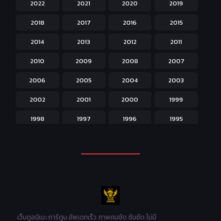
2022
2021
2020
2019
Historical ประวัติศาสตร์
43
2018
2017
2016
2015
Horror หลอน
31
2014
2013
2012
2011
Isekai ต่างโลก
208
2010
2009
2008
2007
Josei สำหรับผู้หญิง
23
2006
2005
2004
2003
Kids สำหรับเด็ก
227
2002
2001
2000
1999
Magic เวทย์มนต์
108
1998
1997
1996
1995
Martial Arts ศิลปะการต่อสู้
38
1994
1993
1992
1991
Mecha หุ่นยนต์
176
1990
1989
1988
1987
Military ทหาร
47
1986
1985
1984
1983
Music เพลง
31
1982
1981
1980
1979
Mystery ลึกลับ
90
1978
1977
1976
1975
เว็บดูอนิเมะ การ์ตูน อัพเดทเร็ว ภาพคมชัด ซับชัด ไม่มี
Parody ล้อเลียน
13