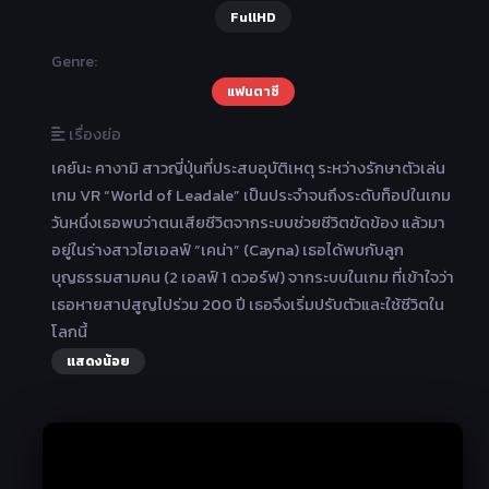
FullHD
Genre:
แฟนตาซี
เรื่องย่อ
เคย์นะ คางามิ สาวญี่ปุ่นที่ประสบอุบัติเหตุ ระหว่างรักษาตัวเล่น
เกม VR “World of Leadale” เป็นประจำจนถึงระดับท็อปในเกม
วันหนึ่งเธอพบว่าตนเสียชีวิตจากระบบช่วยชีวิตขัดข้อง แล้วมา
อยู่ในร่างสาวไฮเอลฟ์ “เคน่า” (Cayna) เธอได้พบกับลูก
บุญธรรมสามคน (2 เอลฟ์ 1 ดวอร์ฟ) จากระบบในเกม ที่เข้าใจว่า
เธอหายสาปสูญไปร่วม 200 ปี เธอจึงเริ่มปรับตัวและใช้ชีวิตใน
โลกนี้
แสดงน้อย