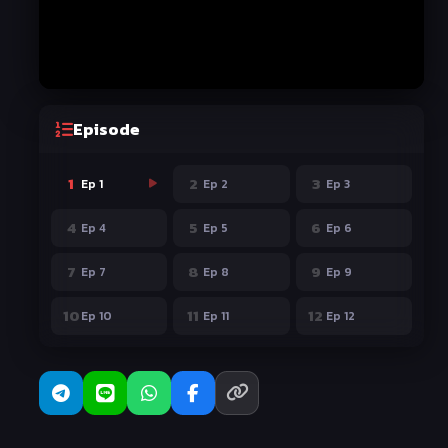
Episode
1
2
3
Ep 1
Ep 2
Ep 3
4
5
6
Ep 4
Ep 5
Ep 6
7
8
9
Ep 7
Ep 8
Ep 9
10
11
12
Ep 10
Ep 11
Ep 12