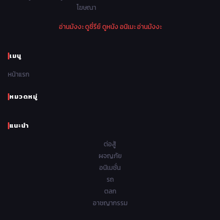
โฆษณา
1974
1973
1972
1971
Police ตำรวจ
27
อ่านมังงะ
ดูซี่รีย์
ดูหนัง
อนิเมะ
อ่านมังงะ
1970
1969
1968
1967
Psychological จิตวิทยา
47
1966
1965
1964
1963
เมนู
Romance โรแมนติก
441
1962
1961
1960
1959
หน้าแรก
Samurai ซามูไร
26
1958
1957
1956
1955
School โรงเรียน
434
หมวดหมู่
1954
1953
1952
1951
Sci-Fi วิทยาศาสตร์
79
แนะนำ
1950
1949
1948
Seinen วัยรุ่น
785
ต่อสู้
Short เรื่องสั้น
48
ผจญภัย
อนิเมชั่น
Shoujo สาวน้อย
485
รถ
Shoujo Ai ยูริ
ตลก
5
อาชญากรรม
Shounen เด็กผู้ชาย
340