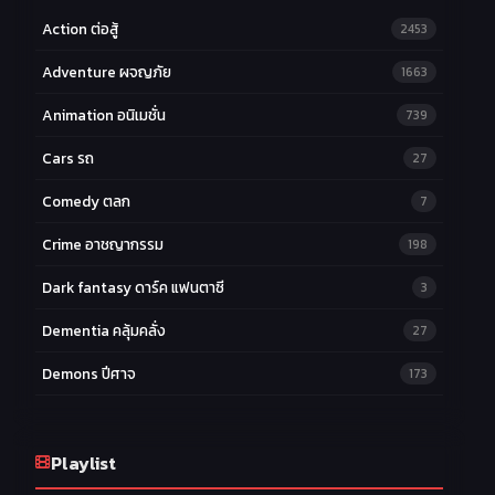
Action ต่อสู้
2453
Adventure ผจญภัย
1663
Animation อนิเมชั่น
739
Cars รถ
27
Comedy ตลก
7
Crime อาชญากรรม
198
Dark fantasy ดาร์ค แฟนตาซี
3
Dementia คลุ้มคลั่ง
27
Demons ปีศาจ
173
Drama ดราม่า
174
Ecchi หื่น
Playlist
58