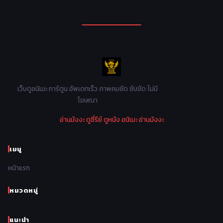
1994
1993
1992
1991
Mecha หุ่นยนต์
176
1990
1989
1988
1987
Military ทหาร
47
1986
1985
1984
1983
Music เพลง
31
1982
1981
1980
1979
Mystery ลึกลับ
90
1978
1977
1976
1975
เว็บดูอนิเมะ การ์ตูน อัพเดทเร็ว ภาพคมชัด ซับชัด ไม่มี
Parody ล้อเลียน
13
โฆษณา
1974
1973
1972
1971
Police ตำรวจ
27
อ่านมังงะ
ดูซี่รีย์
ดูหนัง
อนิเมะ
อ่านมังงะ
1970
1969
1968
1967
Psychological จิตวิทยา
46
1966
1965
1964
1963
เมนู
Romance โรแมนติก
442
1962
1961
1960
1959
หน้าแรก
Samurai ซามูไร
26
1958
1957
1956
1955
School โรงเรียน
434
หมวดหมู่
1954
1953
1952
1951
Sci-Fi วิทยาศาสตร์
80
แนะนำ
1950
1949
1948