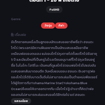
FullHD
Genre:
วัยรุ่น
กีฬา
เรื่องย่อ
มีเด็กชายคนหนึ่งเป็นลูกของนักเบสบอลอาชีพชื่อว่า ฮอนดะ
โกโร่ (พระเอก)มีความฝันอยากเป็นนักเบสบอลมืออาชีพ
เหมือนพ่อของตนเอง แม่ของโกโร่คุงตายไปตั้งแต่โกโร่ยังอายุ
5 ปี และมีแม่ใหม่ที่เป็นครูในโรงเรียนอนุบาลที่โกโร่คุงเรียนอยู่
ชื่อ โมโมโกะ โฮชิโนะ เป้นคนที่ดูแลโกโร่ตอนพ่อโกโร่ไปแข่งขัน
เบสบอลกลับมาตอนดึก วันหนึ่งแขนของ ฮอนดะ ชิเงฮารุ(พ่อ
ของโกโร่)ได้รับบาดเจ็บจึงไม่สามารถเล่นเป็นตำแหน่งพีชเชอร์
ได้ผู้จัดการทีมYohama Marine Star(Yokohama Blue
Ocean)จึงขอให้เขาออกจากทีม เมื่อโกโร่รู้เข้าเขาก็คิดว่าพ่อ
ของตนไม่สามารถเล่นเบสบอลได้อีกต่อไป แต่ ฮอนดะ
แสดงน้อย