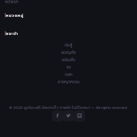
หน้าแรก
Samurai ซามูไร
26
1958
1957
1956
1955
School โรงเรียน
434
หมวดหมู่
1954
1953
1952
1951
Sci-Fi วิทยาศาสตร์
79
แนะนำ
1950
1949
1948
Seinen วัยรุ่น
785
ต่อสู้
Short เรื่องสั้น
48
ผจญภัย
อนิเมชั่น
Shoujo สาวน้อย
485
รถ
Shoujo Ai ยูริ
ตลก
5
อาชญากรรม
Shounen เด็กผู้ชาย
340
Shounen Ai ชายxชาย
17
© 2026 ดูอนิเมะฟรี อัพเดทเร็ว ภาพชัด ไม่มีโฆษณา — All rights reserved.
Slice of Life ชีวิตประจำวัน
408
Space อวกาศ
101
Sports กีฬา
195