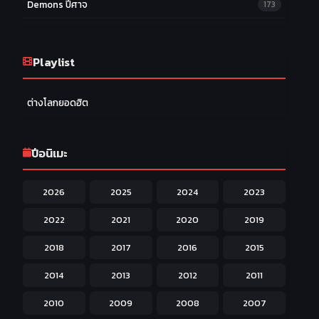
Demons ปีศาจ
173
Drama ดราม่า
174
Ecchi หื่น
Playlist
58
Family ครอบครัว
277
ต่างโลกยอดฮิต
Fantasy แฟนตาซี
203
Game เกม
42
ปีอนิเมะ
Harem ฮาเร็ม
60
2026
2025
2024
2023
Hentai ลามก
42
2022
2021
2020
2019
Historical ประวัติศาสตร์
43
2018
2017
2016
2015
Horror หลอน
31
2014
2013
2012
2011
Isekai ต่างโลก
208
2010
2009
2008
2007
Josei สำหรับผู้หญิง
23