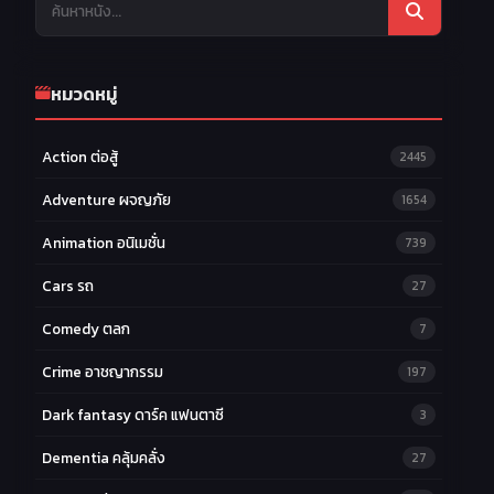
37
38
39
EP.37
EP.38
EP.39
40
41
42
EP.40
EP.41
EP.42
หมวดหมู่
Action ต่อสู้
2445
Adventure ผจญภัย
1654
Animation อนิเมชั่น
739
Cars รถ
27
Comedy ตลก
7
Crime อาชญากรรม
197
Dark fantasy ดาร์ค แฟนตาซี
3
Dementia คลุ้มคลั่ง
27