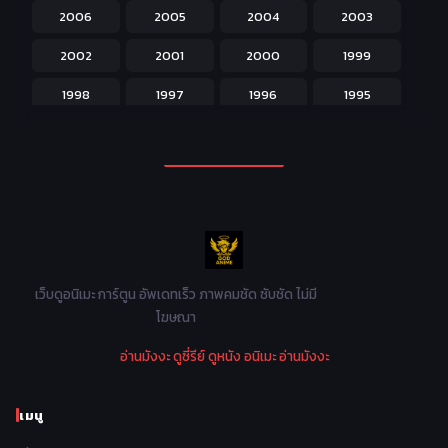
2006
2005
2004
2003
Kids สำหรับเด็ก
227
2002
2001
2000
1999
Magic เวทย์มนต์
108
1998
1997
1996
1995
Martial Arts ศิลปะการต่อสู้
38
1994
1993
1992
1991
Mecha หุ่นยนต์
176
1990
1989
1988
1987
Military ทหาร
47
1986
1985
1984
1983
Music เพลง
31
1982
1981
1980
1979
Mystery ลึกลับ
90
1978
1977
1976
1975
เว็บดูอนิเมะ การ์ตูน อัพเดทเร็ว ภาพคมชัด ซับชัด ไม่มี
Parody ล้อเลียน
13
โฆษณา
1974
1973
1972
1971
Police ตำรวจ
27
อ่านมังงะ
ดูซี่รีย์
ดูหนัง
อนิเมะ
อ่านมังงะ
1970
1969
1968
1967
Psychological จิตวิทยา
47
1966
1965
1964
1963
เมนู
Romance โรแมนติก
441
1962
1961
1960
1959