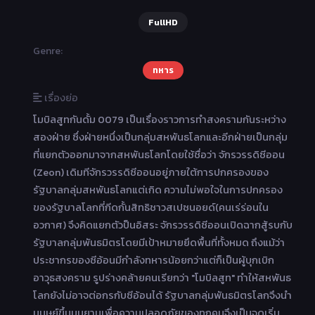
FullHD
Genre:
ทหาร
เรื่องย่อ
โมบิลสูทกันดั้ม 0079 เป็นเรื่องราวการทำสงครามกันระหว่าง
สองฝ่าย ซึ่งฝ่ายหนึ่งเป็นกลุ่มสหพันธโลกและอีกฝ่ายเป็นกลุ่ม
ที่แยกตัวออกมาจากสหพันธโลกโดยใช้ชื่อว่า จักรวรรดิซีออน
(Zeon) เดิมทีจักรวรรดิซีออนอยู่ภายใต้การปกครองของ
รัฐบาลกลุ่มสหพันธโลกแต่เกิด ความไม่พอใจในการปกครอง
ของรัฐบาลโลกที่กีดกั้นสิทธิชาวสเปซนอยด์(คนเร่ร่อนใน
อวกาศ) จึงคิดแยกตัวป็นอิสระ จักรวรรดิซีออนเปิดฉากสู้รบกับ
รัฐบาลกลุ่มพันธมิตรโดยมีเป้าหมายยึดพื้นที่ทั้งหมด ถึงแม้ว่า
ประชากรของซีอ้อนมีกำลังทหารน้อยกว่าแต่ก็เป็นผู้บุกเบิก
อาวุธสงคราม รูปร่างคล้ายคนเรียกว่า "โมบิลสูท" ทำให้สหพันธ
โลกยังไม่อาจต่อกรกับซีอ้อนได้ รัฐบาลกลุ่มพันธมิตรโลกจึงนำ
มนุษย์ขึ้นบนยานเพื่อความปลอดภัยของทุกคนจึงเป็นจุดเริ่ม