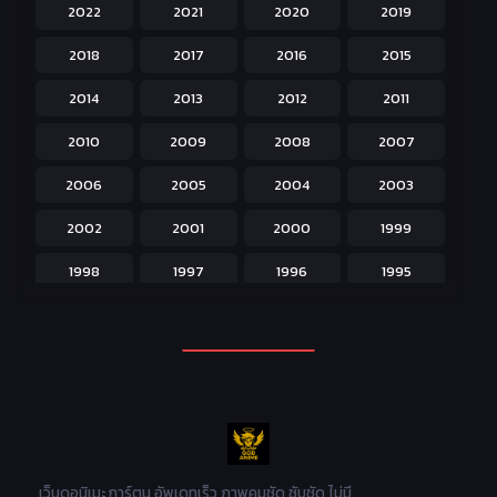
2022
2021
2020
2019
Historical ประวัติศาสตร์
43
2018
2017
2016
2015
Horror หลอน
31
2014
2013
2012
2011
Isekai ต่างโลก
208
2010
2009
2008
2007
Josei สำหรับผู้หญิง
23
2006
2005
2004
2003
Kids สำหรับเด็ก
227
2002
2001
2000
1999
Magic เวทย์มนต์
108
1998
1997
1996
1995
Martial Arts ศิลปะการต่อสู้
38
1994
1993
1992
1991
Mecha หุ่นยนต์
176
1990
1989
1988
1987
Military ทหาร
47
1986
1985
1984
1983
Music เพลง
31
1982
1981
1980
1979
Mystery ลึกลับ
90
1978
1977
1976
1975
เว็บดูอนิเมะ การ์ตูน อัพเดทเร็ว ภาพคมชัด ซับชัด ไม่มี