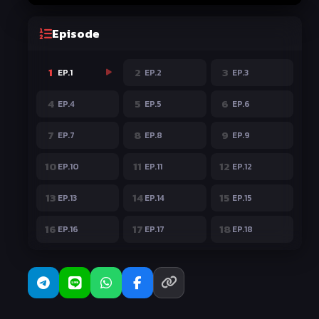
Episode
1
2
3
EP.1
EP.2
EP.3
4
5
6
EP.4
EP.5
EP.6
7
8
9
EP.7
EP.8
EP.9
10
11
12
EP.10
EP.11
EP.12
13
14
15
EP.13
EP.14
EP.15
16
17
18
EP.16
EP.17
EP.18