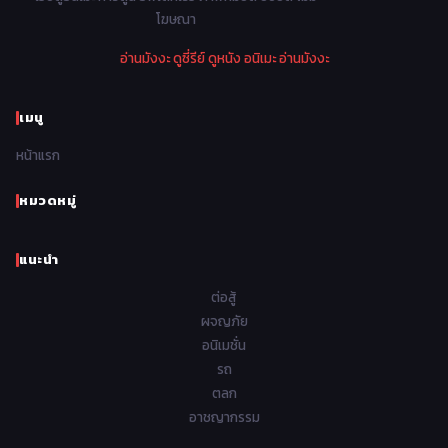
Parody ล้อเลียน
13
โฆษณา
1974
1973
1972
1971
Police ตำรวจ
27
อ่านมังงะ
ดูซี่รีย์
ดูหนัง
อนิเมะ
อ่านมังงะ
1970
1969
1968
1967
Psychological จิตวิทยา
46
1966
1965
1964
1963
เมนู
Romance โรแมนติก
442
1962
1961
1960
1959
หน้าแรก
Samurai ซามูไร
26
1958
1957
1956
1955
School โรงเรียน
434
หมวดหมู่
1954
1953
1952
1951
Sci-Fi วิทยาศาสตร์
80
แนะนำ
1950
1949
1948
Seinen วัยรุ่น
785
ต่อสู้
Short เรื่องสั้น
48
ผจญภัย
อนิเมชั่น
Shoujo สาวน้อย
487
รถ
Shoujo Ai ยูริ
ตลก
5
อาชญากรรม
Shounen เด็กผู้ชาย
340