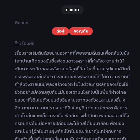
FullHD
Genre:
ต่อสู้
ผจญภัย
เรื่องย่อ
เรื่องราวเริ่มต้นด้วยยานอวกาศที่พยายามดิ้นรนเพื่อกลับไปยัง
โลกบ้านเกิดของมันซึ่งพุ่งชนดาวเคราะห์ที่กำลังจะตายทำให้
เกิดการระเบิดของพลังงานบริสุทธิ์ที่สร้างขึ้นจากรูปแบบชีวิตที่
ทรงพลังและลึกลับ การระเบิดของพลังงานนี้ทำให้ดาวเคราะห์ที่
กำลังจะตายนั้นมีพลังสร้างชีวิต โปโปตัวละครหลักของเรื่องใช้
ชีวิตอย่างมีความสุขกับแม่ของเขาบนโลกใบนี้ในพื้นที่ห่างไกล
ของป่าที่เต็มไปด้วยมนต์อธิษฐานเต่าทองด้วงและแมลงอื่น ๆ
อีกมากมาย ความปรารถนาที่ยิ่งใหญ่ที่สุดของ Popos คือการ
เติบโตขึ้นและแข็งแกร่งขึ้นเพื่อที่เขาจะได้ค้นหาพ่อของเขาที่ทิ้ง
ครอบครัวไปเมื่อหลายปีก่อนและไม่เคยได้ยินมาก่อน พ่อของ
เขาเป็นที่รู้จักในนามผู้พิทักษ์ป่าในขณะที่เขาทุ่มเทให้กับการ
ค้นคว้าเกี่ยวกับโลกใบนี้และบนผืนป่าที่ครอบครัวของเขาอาศัย