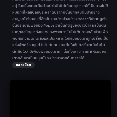
อยู่ วันหนึ่งขณะเดินผ่านป่าโปโปได้เห็นเหตุการณ์ที่เป็นลางไม่ดี
หมอกที่ไหลแปลกประหลาดปรากฏขึ้นปกคลุมผืนป่าอย่าง
สมบูรณ์ ตัวละครที่ลึกลับและน่ากลัวอย่าง Passer ก็ปรากฏตัว
ขึ้นประณามพ่อของ Popos ว่าเป็นศัตรูของชาวป่าและเป็นต้น
เหตุของปัญหาทั้งหมดของพวกเขา โปโปเดินทางกลับบ้านเพื่อ
พบกับความตกตะลึงและประหลาดใจที่แม่ของเขาถูกเปลี่ยนเป็น
ครึ่งพืชครึ่งมนุษย์ โปโปสับสนและเสียใจกับสิ่งที่เขาเห็นโปโป
ตัดสินใจว่ามีเพียงพ่อของเขาเท่านั้นที่จะสามารถทำให้แม่ของ
เขากลับมาเป็นมนุษย์และช่วยป่าจากอันตรายได้
แสดงน้อย