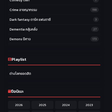
Comedy ตลก
7
Crime อาชญากรรม
198
Dark fantasy ดาร์ค แฟนตาซี
3
Dementia คลุ้มคลั่ง
27
Demons ปีศาจ
173
Drama ดราม่า
174
Ecchi หื่น
Playlist
58
Family ครอบครัว
277
ต่างโลกยอดฮิต
Fantasy แฟนตาซี
203
Game เกม
42
ปีอนิเมะ
Harem ฮาเร็ม
60
2026
2025
2024
2023
Hentai ลามก
42