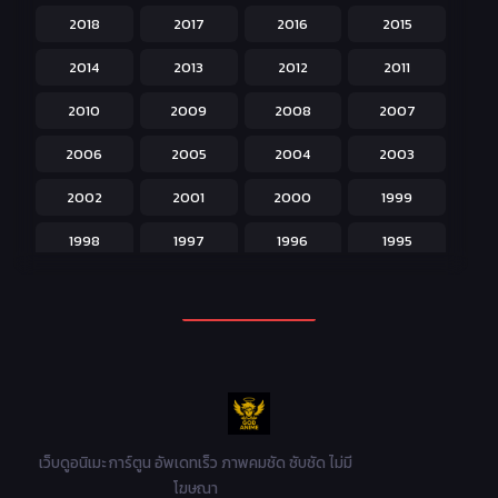
2018
2017
2016
2015
Horror หลอน
31
2014
2013
2012
2011
Isekai ต่างโลก
208
2010
2009
2008
2007
Josei สำหรับผู้หญิง
23
2006
2005
2004
2003
Kids สำหรับเด็ก
227
2002
2001
2000
1999
Magic เวทย์มนต์
108
1998
1997
1996
1995
Martial Arts ศิลปะการต่อสู้
38
1994
1993
1992
1991
Mecha หุ่นยนต์
176
1990
1989
1988
1987
Military ทหาร
47
1986
1985
1984
1983
Music เพลง
31
1982
1981
1980
1979
Mystery ลึกลับ
90
1978
1977
1976
1975
เว็บดูอนิเมะ การ์ตูน อัพเดทเร็ว ภาพคมชัด ซับชัด ไม่มี
Parody ล้อเลียน
13
โฆษณา