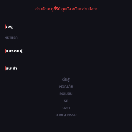
1974
1973
1972
1971
Police ตำรวจ
27
อ่านมังงะ
ดูซี่รีย์
ดูหนัง
อนิเมะ
อ่านมังงะ
1970
1969
1968
1967
Psychological จิตวิทยา
46
1966
1965
1964
1963
เมนู
Romance โรแมนติก
442
1962
1961
1960
1959
หน้าแรก
Samurai ซามูไร
26
1958
1957
1956
1955
School โรงเรียน
434
หมวดหมู่
1954
1953
1952
1951
Sci-Fi วิทยาศาสตร์
80
แนะนำ
1950
1949
1948
Seinen วัยรุ่น
785
ต่อสู้
Short เรื่องสั้น
48
ผจญภัย
อนิเมชั่น
Shoujo สาวน้อย
487
รถ
Shoujo Ai ยูริ
ตลก
5
อาชญากรรม
Shounen เด็กผู้ชาย
340
Shounen Ai ชายxชาย
17