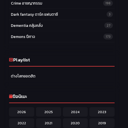
Crime อาชญากรรม
198
Dark fantasy ดาร์ค แฟนตาซี
3
Dementia คลุ้มคลั่ง
27
Demons ปีศาจ
173
Drama ดราม่า
174
Ecchi หื่น
Playlist
58
Family ครอบครัว
277
ต่างโลกยอดฮิต
Fantasy แฟนตาซี
203
Game เกม
42
ปีอนิเมะ
Harem ฮาเร็ม
60
2026
2025
2024
2023
Hentai ลามก
42
2022
2021
2020
2019
Historical ประวัติศาสตร์
43