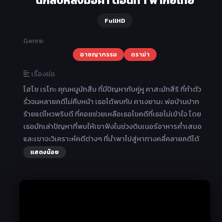
นักสืบหลังมื้อค่ำ ตอนที่ 1 พากย์ไทย
FullHD
Genre:
อาชญากรรม
ดราม่า
เรื่องย่อ
โฮโช เรโกะ คุณหนูนักสืบ ที่มีปัญหากับคู่หู คาสะมัทสึริ ที่ทำตัว
รั่วจนหลายคดีไม่คืบหน้า เธอได้พบกับ คาเงยามะ พ่อบ้านปาก
ร้ายแต่ไหวพริบดี ที่คอยช่วยเหลือเธอไขคดีที่เธอไม่เข้าใจ โดย
เธอมักเล่าปัญหาที่พบให้เขาฟังในช่วงดินเนอร์อาหารค่ำเสมอ
และเขาจะวิเคราะห์คดีต่างๆ ที่นำพาไปสู่หาทางคลี่คลายคดีได้
แสดงน้อย