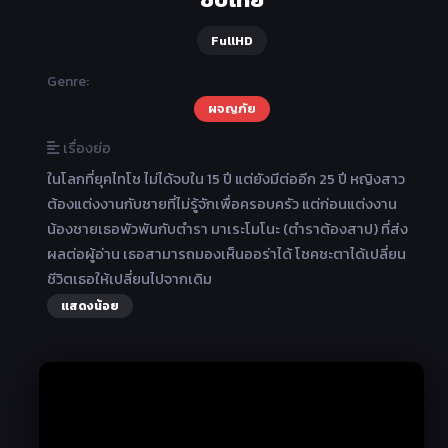
FullHD
Genre:
ผจญภัย
เรื่องย่อ
ในโลกที่ยุคไทโช ไม่ได้จบใน 15 ปี แต่ยังมีต่ออีก 25 ปี หญิงสาว
ต้องแต่งงานกับชายที่ไม่รู้จักเพื่อครอบครัว แต่ก่อนแต่งงาน
น้องชายเธอพัวพันกับตำรา มาเระโมโนะ (ตำราต้องสาป) ที่ส่ง
ผลต่อผู้อ่าน เธอสามารถมองเห็นออร่าได้ โชคชะตาได้เปลี่ยน
ชีวิตเธอให้เปลี่ยนไปจากเดิม
แสดงน้อย