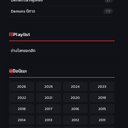
Dementia คลุ้มคลั่ง
27
Demons ปีศาจ
173
Drama ดราม่า
174
Ecchi หื่น
Playlist
58
Family ครอบครัว
277
ต่างโลกยอดฮิต
Fantasy แฟนตาซี
203
Game เกม
42
ปีอนิเมะ
Harem ฮาเร็ม
60
2026
2025
2024
2023
Hentai ลามก
42
2022
2021
2020
2019
Historical ประวัติศาสตร์
43
2018
2017
2016
2015
Horror หลอน
31
2014
2013
2012
2011
Isekai ต่างโลก
208