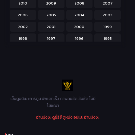
2010
2009
2008
2007
Josei สำหรับผู้หญิง
23
2006
2005
2004
2003
Kids สำหรับเด็ก
227
2002
2001
2000
1999
Magic เวทย์มนต์
108
1998
1997
1996
1995
Martial Arts ศิลปะการต่อสู้
38
1994
1993
1992
1991
Mecha หุ่นยนต์
176
1990
1989
1988
1987
Military ทหาร
47
1986
1985
1984
1983
Music เพลง
31
1982
1981
1980
1979
Mystery ลึกลับ
90
1978
1977
1976
1975
เว็บดูอนิเมะ การ์ตูน อัพเดทเร็ว ภาพคมชัด ซับชัด ไม่มี
Parody ล้อเลียน
13
โฆษณา
1974
1973
1972
1971
Police ตำรวจ
27
อ่านมังงะ
ดูซี่รีย์
ดูหนัง
อนิเมะ
อ่านมังงะ
1970
1969
1968
1967
Psychological จิตวิทยา
47
1966
1965
1964
1963