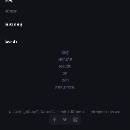
เมนู
Romance โรแมนติก
441
1962
1961
1960
1959
หน้าแรก
Samurai ซามูไร
26
1958
1957
1956
1955
School โรงเรียน
434
หมวดหมู่
1954
1953
1952
1951
Sci-Fi วิทยาศาสตร์
79
แนะนำ
1950
1949
1948
Seinen วัยรุ่น
785
ต่อสู้
Short เรื่องสั้น
48
ผจญภัย
อนิเมชั่น
Shoujo สาวน้อย
485
รถ
Shoujo Ai ยูริ
ตลก
5
อาชญากรรม
Shounen เด็กผู้ชาย
340
Shounen Ai ชายxชาย
17
© 2026 ดูอนิเมะฟรี อัพเดทเร็ว ภาพชัด ไม่มีโฆษณา — All rights reserved.
Slice of Life ชีวิตประจำวัน
408
Space อวกาศ
101