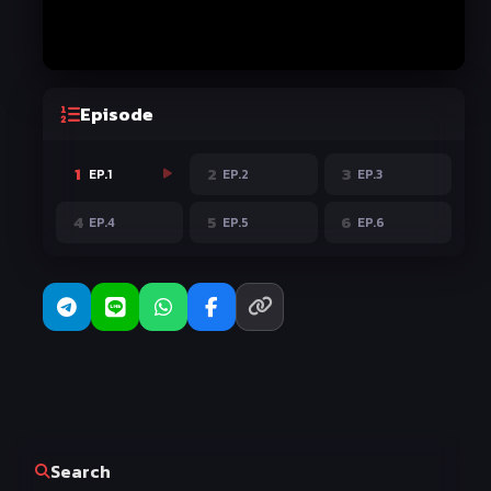
Episode
1
2
3
EP.1
EP.2
EP.3
4
5
6
EP.4
EP.5
EP.6
Search