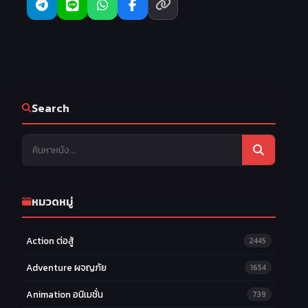
22
23
24
EP.22
EP.23
EP.24
25
26
27
EP.25
EP.26
EP.27
28
29
30
EP.28
EP.29
EP.30
31
32
33
EP.31
EP.32
EP.33
Search
34
35
36
EP.34
EP.35
EP.36
37
38
39
EP.37
EP.38
EP.39
40
EP.40
หมวดหมู่
Action ต่อสู้
2445
Adventure ผจญภัย
1654
Animation อนิเมชั่น
739