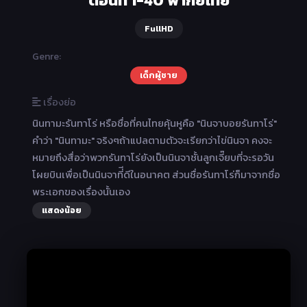
ตอนที่ 1-40 พากย์ไทย
FullHD
Genre:
เด็กผู้ชาย
เรื่องย่อ
นินทามะรันทาโร่ หรือชื่อที่คนไทยคุ้นหูคือ "นินจาบอยรันทาโร่"
คำว่า "นินทามะ" จริงๆถ้าแปลตามตัวจะเรียกว่าไข่นินจา คงจะ
หมายถึงสื่อว่าพวกรันทาโร่ยังเป็นนินจาชั้นลูกเจี๊ยบที่จะรอวัน
โผยบินเพื่อเป็นนินจาที่ีดีในอนาคต ส่วนชื่อรันทาโร่ก็มาจากชื่อ
พระเอกของเรื่องนั้นเอง
แสดงน้อย