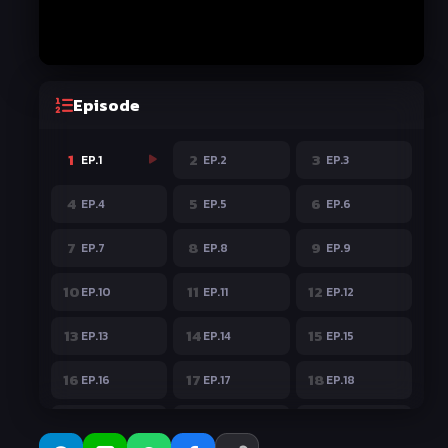
Episode
1
2
3
EP.1
EP.2
EP.3
4
5
6
EP.4
EP.5
EP.6
7
8
9
EP.7
EP.8
EP.9
10
11
12
EP.10
EP.11
EP.12
13
14
15
EP.13
EP.14
EP.15
16
17
18
EP.16
EP.17
EP.18
19
20
21
EP.19
EP.20
EP.21