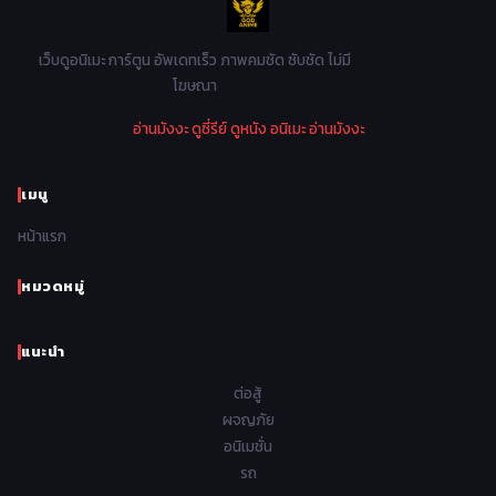
1982
1981
1980
1979
Mystery ลึกลับ
90
1978
1977
1976
1975
เว็บดูอนิเมะ การ์ตูน อัพเดทเร็ว ภาพคมชัด ซับชัด ไม่มี
Parody ล้อเลียน
13
โฆษณา
1974
1973
1972
1971
Police ตำรวจ
27
อ่านมังงะ
ดูซี่รีย์
ดูหนัง
อนิเมะ
อ่านมังงะ
1970
1969
1968
1967
Psychological จิตวิทยา
47
1966
1965
1964
1963
เมนู
Romance โรแมนติก
441
1962
1961
1960
1959
หน้าแรก
Samurai ซามูไร
26
1958
1957
1956
1955
School โรงเรียน
434
หมวดหมู่
1954
1953
1952
1951
Sci-Fi วิทยาศาสตร์
79
แนะนำ
1950
1949
1948
Seinen วัยรุ่น
785
ต่อสู้
Short เรื่องสั้น
48
ผจญภัย
อนิเมชั่น
Shoujo สาวน้อย
485
รถ