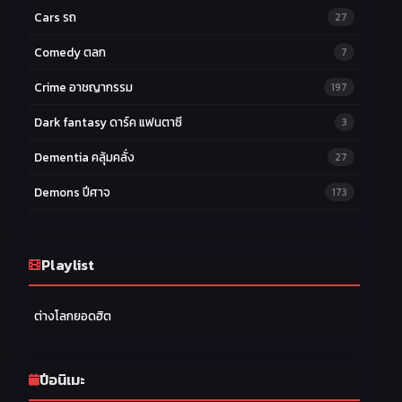
Cars รถ
27
Comedy ตลก
7
Crime อาชญากรรม
197
Dark fantasy ดาร์ค แฟนตาซี
3
Dementia คลุ้มคลั่ง
27
Demons ปีศาจ
173
Drama ดราม่า
174
Ecchi หื่น
Playlist
58
Family ครอบครัว
277
ต่างโลกยอดฮิต
Fantasy แฟนตาซี
203
Game เกม
42
ปีอนิเมะ