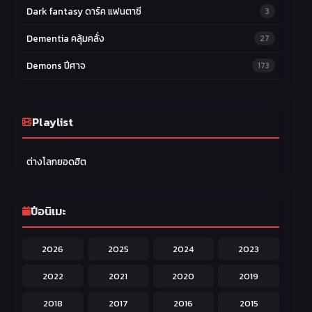
Dark fantasy ดาร์ค แฟนตาซี
3
Dementia คลุ้มคลั่ง
27
Demons ปีศาจ
173
Drama ดราม่า
174
Ecchi หื่น
Playlist
58
Family ครอบครัว
277
ต่างโลกยอดฮิต
Fantasy แฟนตาซี
203
Game เกม
42
ปีอนิเมะ
Harem ฮาเร็ม
60
2026
2025
2024
2023
Hentai ลามก
42
2022
2021
2020
2019
Historical ประวัติศาสตร์
43
2018
2017
2016
2015
Horror หลอน
31