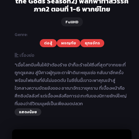
the Gods Season2) พลิกฟ้าท้าสวรรค์
ภาค2 ตอนที่ 1-6 พากย์ไทย
FullHD
Genre:
ต่อสู้
ผจญภัย
ยุทธจักร
เรื่องย่อ
"เมื่อโลกบีบคั้นให้ข้าต้องร้าย ข้าก็จะร้ายให้ถึงที่สุด!"จากขยะที่
ถูกดูแคลน สู่ปีศาจผู้กุมชะตาฟ้าดิน! หยุนเช่อ กลับมาอีกครั้ง
พร้อมไฟแค้นที่ยังไม่มอดดับ ในซีซั่นนี้เขาจะพาคุณเข้าสู่
ใจกลางความขัดแย้งของ อาณาจักรวายุคราม ที่เบื้องหน้าคือ
ศึกชิงบัลลังก์ แต่เบื้องหลังคือการปะทะกันของนิกายยักษ์ใหญ่
ที่มองว่าชีวิตมนุษย์เป็นเพียงมดปลวก
แสดงน้อย