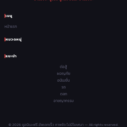
1970
1969
1968
1967
Psychological จิตวิทยา
47
1966
1965
1964
1963
เมนู
Romance โรแมนติก
441
1962
1961
1960
1959
หน้าแรก
Samurai ซามูไร
26
1958
1957
1956
1955
School โรงเรียน
434
หมวดหมู่
1954
1953
1952
1951
Sci-Fi วิทยาศาสตร์
79
แนะนำ
1950
1949
1948
Seinen วัยรุ่น
785
ต่อสู้
Short เรื่องสั้น
48
ผจญภัย
อนิเมชั่น
Shoujo สาวน้อย
485
รถ
Shoujo Ai ยูริ
ตลก
5
อาชญากรรม
Shounen เด็กผู้ชาย
340
Shounen Ai ชายxชาย
17
© 2026 ดูอนิเมะฟรี อัพเดทเร็ว ภาพชัด ไม่มีโฆษณา — All rights reserved.
Slice of Life ชีวิตประจำวัน
408