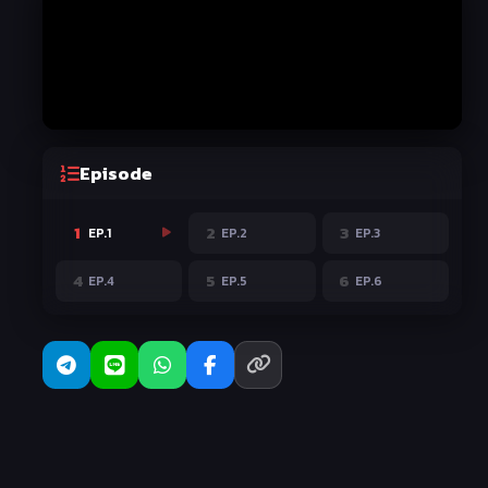
Episode
1
2
3
EP.1
EP.2
EP.3
4
5
6
EP.4
EP.5
EP.6