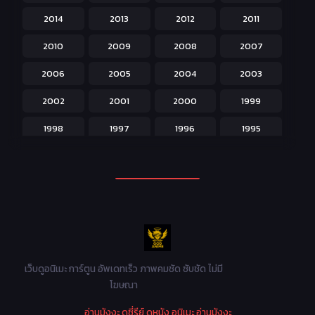
2014
2013
2012
2011
Isekai ต่างโลก
208
2010
2009
2008
2007
Josei สำหรับผู้หญิง
23
2006
2005
2004
2003
Kids สำหรับเด็ก
227
2002
2001
2000
1999
Magic เวทย์มนต์
108
1998
1997
1996
1995
Martial Arts ศิลปะการต่อสู้
38
1994
1993
1992
1991
Mecha หุ่นยนต์
176
1990
1989
1988
1987
Military ทหาร
47
1986
1985
1984
1983
Music เพลง
31
1982
1981
1980
1979
Mystery ลึกลับ
90
1978
1977
1976
1975
เว็บดูอนิเมะ การ์ตูน อัพเดทเร็ว ภาพคมชัด ซับชัด ไม่มี
Parody ล้อเลียน
13
โฆษณา
1974
1973
1972
1971
Police ตำรวจ
27
อ่านมังงะ
ดูซี่รีย์
ดูหนัง
อนิเมะ
อ่านมังงะ